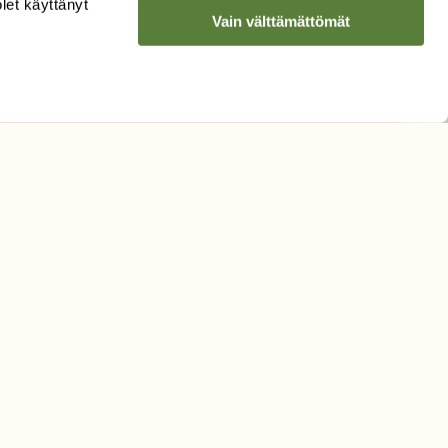
olet käyttänyt
Vain välttämättömät
Sähköpostiosoite
Hyväksyn tietojeni käytön
uutiskirjeen lähettämiseen
Tietosuojaseloste