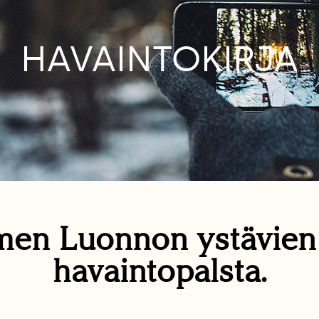
HAVAINTOKIRJA
en Luonnon ystävie
havaintopalsta.