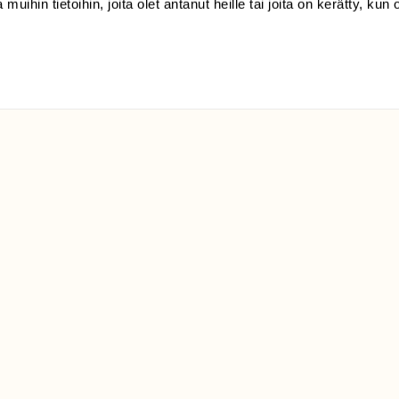
 muihin tietoihin, joita olet antanut heille tai joita on kerätty, kun 
klo 9-15)
Suomen
Luonto/tilaajapalvelu
Sörnäistenkatu 1
00580 Helsinki
ELU­
YHTEYSTIEDOT
ntaja on
Palautelomake
Yhteystiedot
palaute@suomenluonto.fi
Suomen Luonto
Sörnäistenkatu 1
00580 Helsinki
Mediatiedot
Tietosuojaseloste