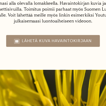
nasi alla olevalla lomakkeella. Havaintokirjan kuvia ja
tisivuilla. Toimitus poimii parhaat myös Suomen Lu
alle. Voit lähettää meille myös linkin esimerkiksi You
julkaisemaasi luontoaiheiseen videoon.
LÄHETÄ KUVA HAVAINTOKIRJAAN