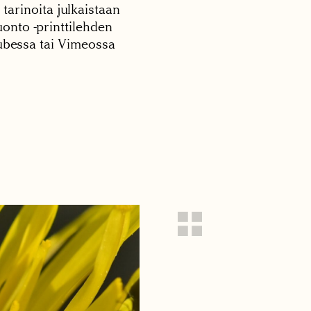
 tarinoita julkaistaan
onto -printtilehden
tubessa tai Vimeossa