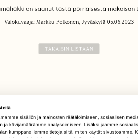
mähäkki on saanut tästä pörriäisestä makoisan 
Valokuvaaja: Markku Pelkonen, Jyväskylä 05.06.2023
TAKAISIN LISTAAN
teitä
TILAAJAPALVELU
mamme sisällön ja mainosten räätälöimiseen, sosiaalisen medi
n ja kävijämäärämme analysoimiseen. Lisäksi jaamme sosiaali
tilaajapalvelu@sll.fi
-alan kumppaneillemme tietoja siitä, miten käytät sivustoamme
(09) 228 08 210 (arkisin