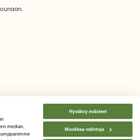
lounaan.
Hyväksy evästeet
an
sen median,
Muokkaa valintoja
TILAA
SUOMEN
. Kumppanimme
LUONNON
UUTIS­KIRJE