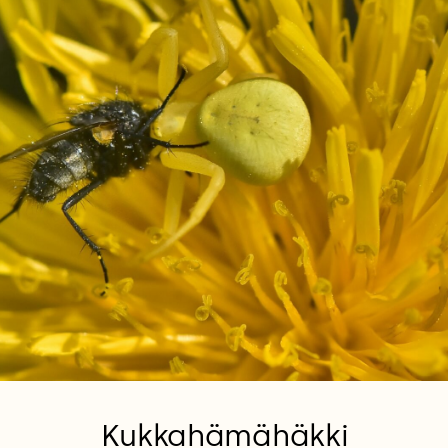
Kukkahämähäkki