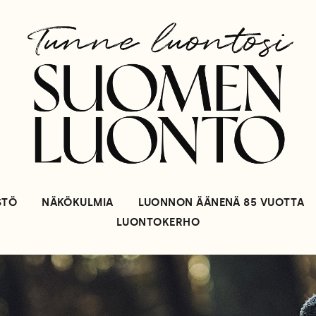
STÖ
NÄKÖKULMIA
LUONNON ÄÄNENÄ 85 VUOTTA
LUONTOKERHO