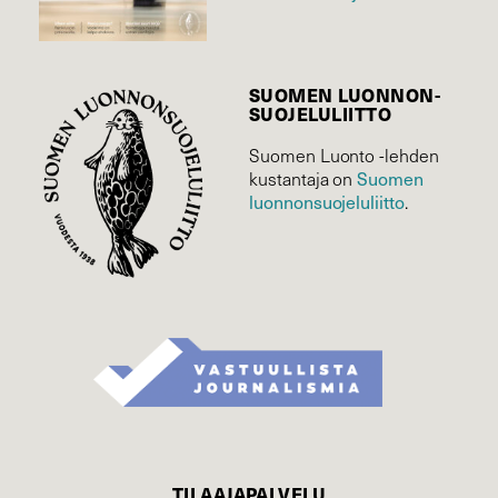
SUOMEN LUONNON­
SUOJELU­LIITTO
Suomen Luonto -lehden
kustantaja on
Suomen
luonnonsuojelu­liitto
.
TILAAJAPALVELU