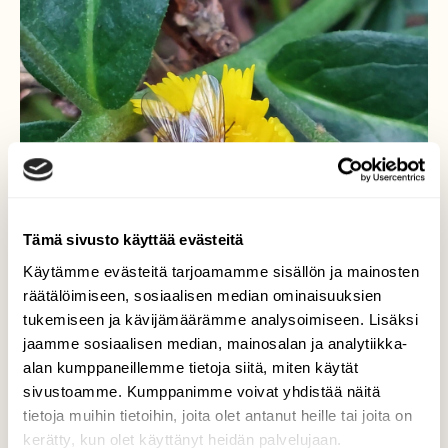
Tämä sivusto käyttää evästeitä
Käytämme evästeitä tarjoamamme sisällön ja mainosten
räätälöimiseen, sosiaalisen median ominaisuuksien
tukemiseen ja kävijämäärämme analysoimiseen. Lisäksi
jaamme sosiaalisen median, mainosalan ja analytiikka-
Kukkakärpänen
alan kumppaneillemme tietoja siitä, miten käytät
sivustoamme. Kumppanimme voivat yhdistää näitä
Kärpänen sarjakeltamolla.
tietoja muihin tietoihin, joita olet antanut heille tai joita on
Valokuvaaja: Tarja Naukkarinen, Savitaipale
kerätty, kun olet käyttänyt heidän palvelujaan.