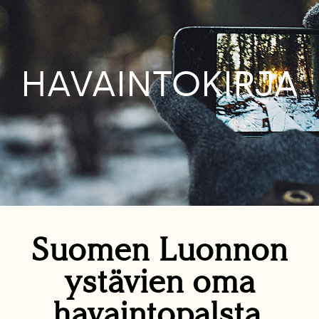
HAVAINTOKIRJA
Suomen Luonnon
ystävien oma
havaintopalsta.