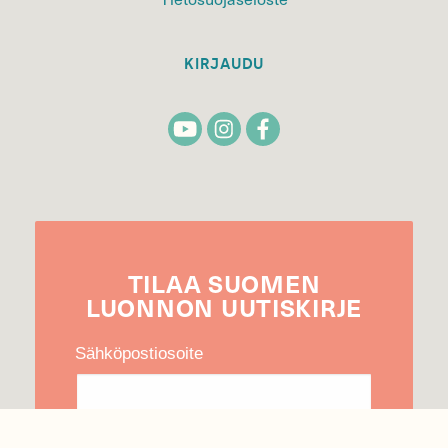
KIRJAUDU
TILAA
SUOMEN
LUONNON
UUTIS­KIRJE
Sähköpostiosoite