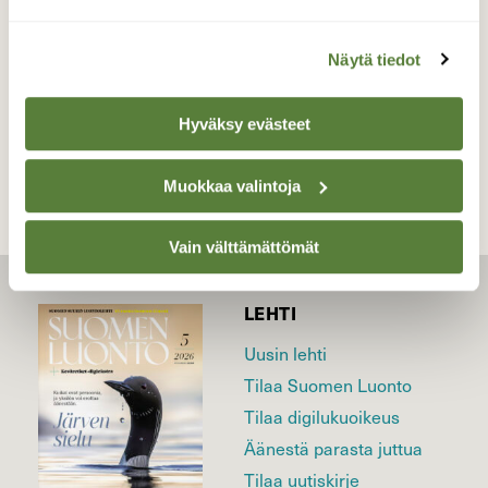
5.8.2025
Näytä tiedot
TAKAISIN LISTAAN
Hyväksy evästeet
Muokkaa valintoja
Vain välttämättömät
LEHTI
Uusin lehti
Tilaa Suomen Luonto
Tilaa digilukuoikeus
Äänestä parasta juttua
Tilaa uutiskirje