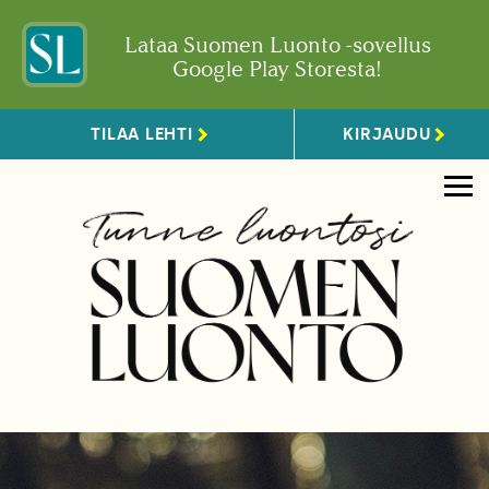
Lataa Suomen Luonto -sovellus
Google Play Storesta!
TILAA LEHTI
KIRJAUDU