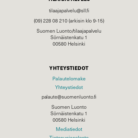
tilaajapalvelu@sll.fi
(09) 228 08 210 (arkisin klo 9-15)
Suomen Luonto/tilaajapalvelu
Sörnäistenkatu 1
00580 Helsinki
YHTEYSTIEDOT
Palautelomake
Yhteystiedot
palaute@suomenluonto.fi
Suomen Luonto
Sörnäistenkatu 1
00580 Helsinki
Mediatiedot
Tietosuojaseloste