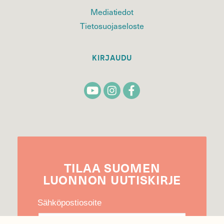
Mediatiedot
Tietosuojaseloste
KIRJAUDU
TILAA
SUOMEN
LUONNON
UUTIS­KIRJE
Sähköpostiosoite