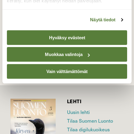
metsässä.
kerätty, kun olet käyttänyt heidän palvelujaan.
Valokuvaaja: Risto Kangassalo, Hintsa, Raisio
26.8.2018
Näytä tiedot
Hyväksy evästeet
TAKAISIN LISTAAN
Muokkaa valintoja
Vain välttämättömät
LEHTI
Uusin lehti
Tilaa Suomen Luonto
Tilaa digilukuoikeus