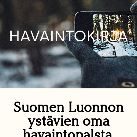
HAVAINTOKIRJA
Suomen Luonnon
ystävien oma
havaintopalsta.