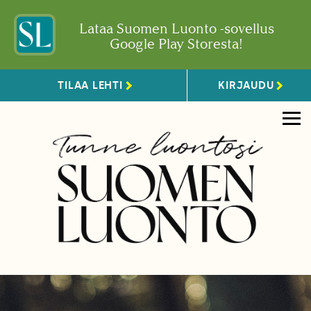
Lataa Suomen Luonto -sovellus
Google Play Storesta!
TILAA LEHTI
KIRJAUDU