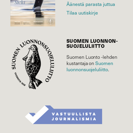
Äänestä parasta juttua
Tilaa uutiskirje
SUOMEN LUONNON­
SUOJELU­LIITTO
Suomen Luonto -lehden
Suomen
kustantaja on
luonnonsuojelu­liitto
.