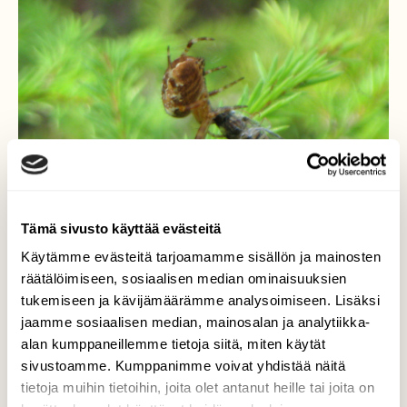
Tämä sivusto käyttää evästeitä
Käytämme evästeitä tarjoamamme sisällön ja mainosten
räätälöimiseen, sosiaalisen median ominaisuuksien
tukemiseen ja kävijämäärämme analysoimiseen. Lisäksi
jaamme sosiaalisen median, mainosalan ja analytiikka-
Kukkakärpäsen kohtalo
alan kumppaneillemme tietoja siitä, miten käytät
sivustoamme. Kumppanimme voivat yhdistää näitä
Hämähäkki sai saaliikseen kukkakärpäsen
tietoja muihin tietoihin, joita olet antanut heille tai joita on