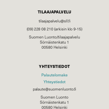
TILAAJAPALVELU
tilaajapalvelu@sll.fi
(09) 228 08 210 (arkisin klo 9-15)
Suomen Luonto/tilaajapalvelu
Sörnäistenkatu 1
00580 Helsinki
YHTEYSTIEDOT
Palautelomake
Yhteystiedot
palaute@suomenluonto.fi
Suomen Luonto
Sörnäistenkatu 1
00580 Helsinki