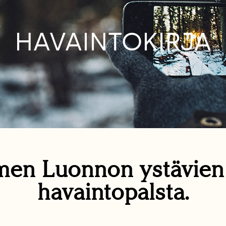
HAVAINTOKIRJA
en Luonnon ystävie
havaintopalsta.