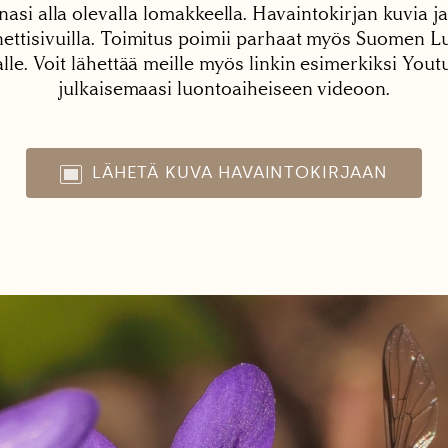
nasi alla olevalla lomakkeella. Havaintokirjan kuvia ja
tisivuilla. Toimitus poimii parhaat myös Suomen Lu
alle. Voit lähettää meille myös linkin esimerkiksi You
julkaisemaasi luontoaiheiseen videoon.
LÄHETÄ KUVA HAVAINTOKIRJAAN