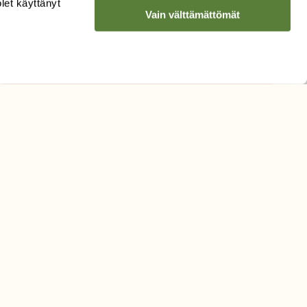
olet käyttänyt
Vain välttämättömät
Hyväksyn tietojeni käytön
uutiskirjeen lähettämiseen
Tietosuojaseloste