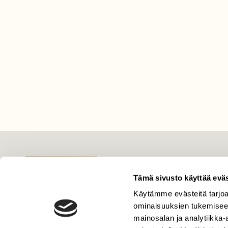
LEHTI
Uusin lehti
Tämä sivusto käyttää eväs
Tilaa Suomen Luonto
Käytämme evästeitä tarjoa
ominaisuuksien tukemisee
Tilaa digilukuoikeus
mainosalan ja analytiikka
Äänestä parasta juttua