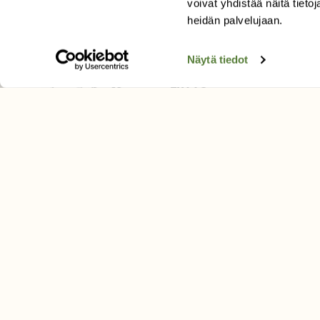
voivat yhdistää näitä tietoja
Tilaa uutiskirje
heidän palvelujaan.
Näytä tiedot
SUOMEN LUONNON­SUOJ
LIITTO
Suomen Luonto -lehden kusta
Suomen luonnonsuojelu­liitto
.