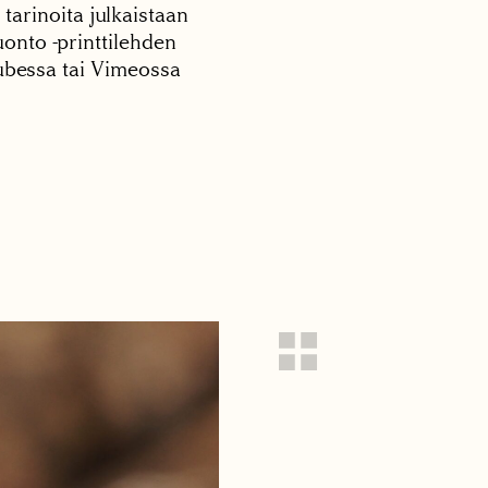
 tarinoita julkaistaan
onto -printtilehden
tubessa tai Vimeossa