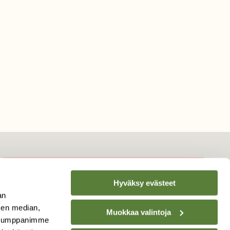
Hyväksy evästeet
TILAA
SUOMEN
an
LUONNON
UUTIS­KIRJE
sen median,
Muokkaa valintoja
. Kumppanimme
Sähköpostiosoite