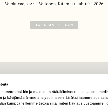
Valokuvaaja: Arja Valtonen, Ritamäki Lahti 9.4.2026
TAKAISIN LISTAAN
TILAAJAPALVELU
teitä
tilaajapalvelu@sll.fi
mamme sisällön ja mainosten räätälöimiseen, sosiaalisen medi
(09) 228 08 210 (arkisin
klo 9-15)
n ja kävijämäärämme analysoimiseen. Lisäksi jaamme sosiaali
-alan kumppaneillemme tietoja siitä, miten käytät sivustoamme
Suomen