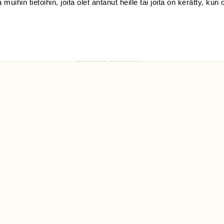
 muihin tietoihin, joita olet antanut heille tai joita on kerätty, kun 
Luonto/tilaajapalvelu
Sörnäistenkatu 1
00580 Helsinki
ELU­
YHTEYSTIEDOT
ntaja on
Palautelomake
Yhteystiedot
palaute@suomenluonto.fi
Suomen Luonto
Sörnäistenkatu 1
00580 Helsinki
Mediatiedot
Tietosuojaseloste
KIRJAUDU