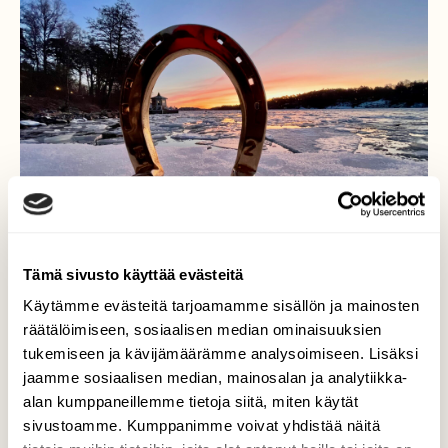
Tämä sivusto käyttää evästeitä
Käytämme evästeitä tarjoamamme sisällön ja mainosten
räätälöimiseen, sosiaalisen median ominaisuuksien
Kullan kimallusta…
tukemiseen ja kävijämäärämme analysoimiseen. Lisäksi
jaamme sosiaalisen median, mainosalan ja analytiikka-
Tuoko kultainen hevosenkenkä onnea…?
alan kumppaneillemme tietoja siitä, miten käytät
Tiedä siitä sitten, mutta kauniisti se
sivustoamme. Kumppanimme voivat yhdistää näitä
kimaltelee aamuruskossa…! Turku, Ruissalo