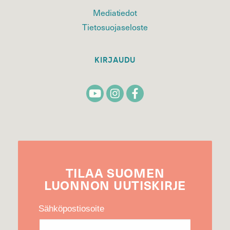
Mediatiedot
Tietosuojaseloste
KIRJAUDU
TILAA
SUOMEN
LUONNON
UUTIS­KIRJE
Sähköpostiosoite