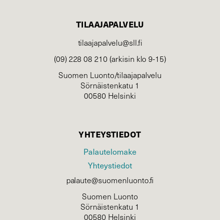
TILAAJAPALVELU
tilaajapalvelu@sll.fi
(09) 228 08 210 (arkisin klo 9-15)
Suomen Luonto/tilaajapalvelu
Sörnäistenkatu 1
00580 Helsinki
YHTEYSTIEDOT
Palautelomake
Yhteystiedot
palaute@suomenluonto.fi
Suomen Luonto
Sörnäistenkatu 1
00580 Helsinki