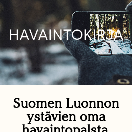
HAVAINTOKIRJA
Suomen Luonnon
ystävien oma
havaintopalsta.