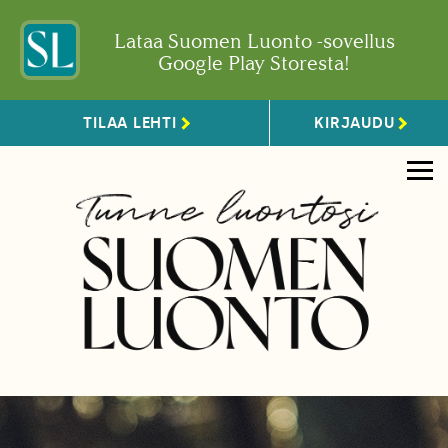
Lataa Suomen Luonto -sovellus
Google Play Storesta!
TILAA LEHTI
KIRJAUDU