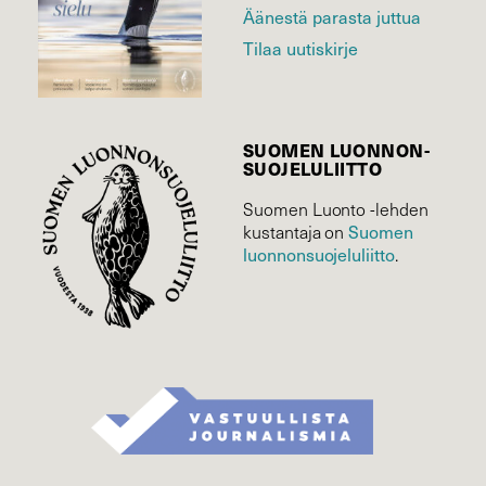
Äänestä parasta juttua
Tilaa uutiskirje
SUOMEN LUONNON­
SUOJELU­LIITTO
Suomen Luonto -lehden
Suomen
kustantaja on
luonnonsuojelu­liitto
.