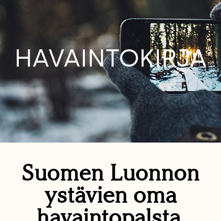
HAVAINTOKIRJA
Suomen Luonnon
ystävien oma
havaintopalsta.