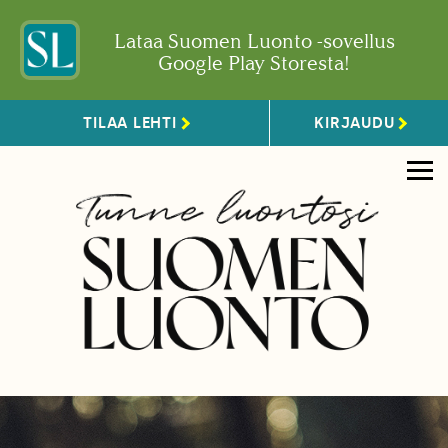
Lataa Suomen Luonto -sovellus
Google Play Storesta!
TILAA LEHTI
KIRJAUDU