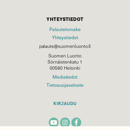
YHTEYSTIEDOT
Palautelomake
Yhteystiedot
palaute@suomenluonto.fi
Suomen Luonto
Sörnäistenkatu 1
00580 Helsinki
Mediatiedot
Tietosuojaseloste
KIRJAUDU