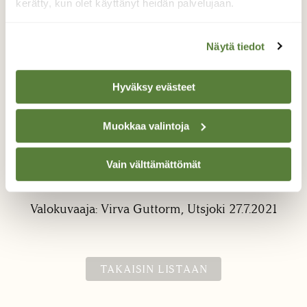
kerätty, kun olet käyttänyt heidän palvelujaan.
Näytä tiedot
Hyväksy evästeet
Kulleron heinäkuu
Muokkaa valintoja
Kullero on riisunut keltaisen kesämekkonsa
ja paljastanut hedelmäkodan, joka on
Vain välttämättömät
läheltä katsoen kaunis kuin rintakoru.
Valokuvaaja: Virva Guttorm, Utsjoki 27.7.2021
TAKAISIN LISTAAN