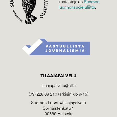
Suomen
kustantaja on
luonnonsuojelu­liitto
.
TILAAJAPALVELU
tilaajapalvelu@sll.fi
(09) 228 08 210 (arkisin klo 9-15)
Suomen Luonto/tilaajapalvelu
Sörnäistenkatu 1
00580 Helsinki