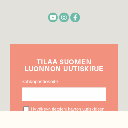
TILAA
SUOMEN
LUONNON
UUTIS­KIRJE
Sähköpostiosoite
Hyväksyn tietojeni käytön uutiskirjeen
lähettämiseen