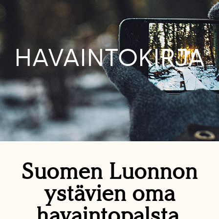
HAVAINTOKIRJA
Suomen Luonnon
ystävien oma
havaintopalsta.