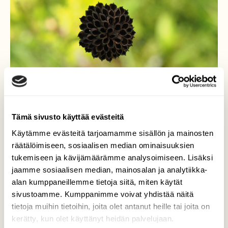
Tämä sivusto käyttää evästeitä
Käytämme evästeitä tarjoamamme sisällön ja mainosten
räätälöimiseen, sosiaalisen median ominaisuuksien
Kulleron siemenkota..
tukemiseen ja kävijämäärämme analysoimiseen. Lisäksi
jaamme sosiaalisen median, mainosalan ja analytiikka-
-siemenkota kuin koru..
alan kumppaneillemme tietoja siitä, miten käytät
sivustoamme. Kumppanimme voivat yhdistää näitä
Valokuvaaja: Arja Valtonen, Urajärven ranta 22.7-18
tietoja muihin tietoihin, joita olet antanut heille tai joita on
kerätty, kun olet käyttänyt heidän palvelujaan.