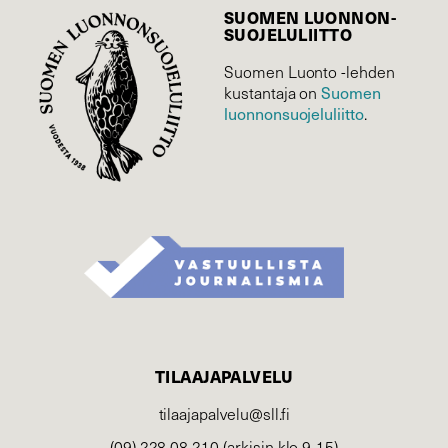
SUOMEN LUONNON­
SUOJELU­LIITTO
Suomen Luonto -lehden
Suomen
kustantaja on
luonnonsuojelu­liitto
.
TILAAJAPALVELU
tilaajapalvelu@sll.fi
(09) 228 08 210 (arkisin klo 9-15)