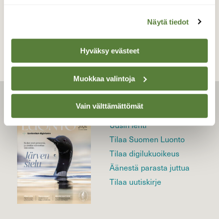
TAKAISIN LISTAAN
Näytä tiedot
Hyväksy evästeet
Muokkaa valintoja
LEHTI
Vain välttämättömät
Uusin lehti
Tilaa Suomen Luonto
Tilaa digilukuoikeus
Äänestä parasta juttua
Tilaa uutiskirje