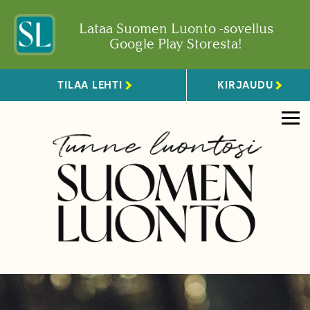
Lataa Suomen Luonto -sovellus
Google Play Storesta!
TILAA LEHTI
KIRJAUDU