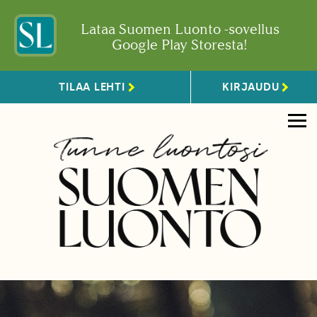
Lataa Suomen Luonto -sovellus
Google Play Storesta!
TILAA LEHTI
KIRJAUDU