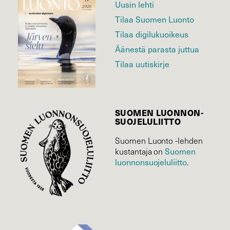
Uusin lehti
Tilaa Suomen Luonto
Tilaa digilukuoikeus
Äänestä parasta juttua
Tilaa uutiskirje
SUOMEN LUONNON­
SUOJELU­LIITTO
Suomen Luonto -lehden
Suomen
kustantaja on
luonnonsuojelu­liitto
.