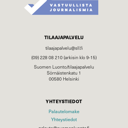
TILAAJAPALVELU
tilaajapalvelu@sll.fi
(09) 228 08 210 (arkisin klo 9-15)
Suomen Luonto/tilaajapalvelu
Sörnäistenkatu 1
00580 Helsinki
YHTEYSTIEDOT
Palautelomake
Yhteystiedot
palaute@suomenluonto.fi