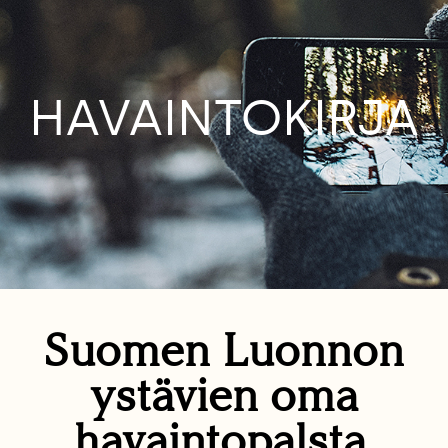
HAVAINTOKIRJA
Suomen Luonnon
ystävien oma
havaintopalsta.