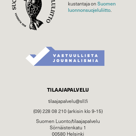
Suomen
kustantaja on
luonnonsuojelu­liitto
.
TILAAJAPALVELU
tilaajapalvelu@sll.fi
(09) 228 08 210 (arkisin klo 9-15)
Suomen Luonto/tilaajapalvelu
Sörnäistenkatu 1
00580 Helsinki