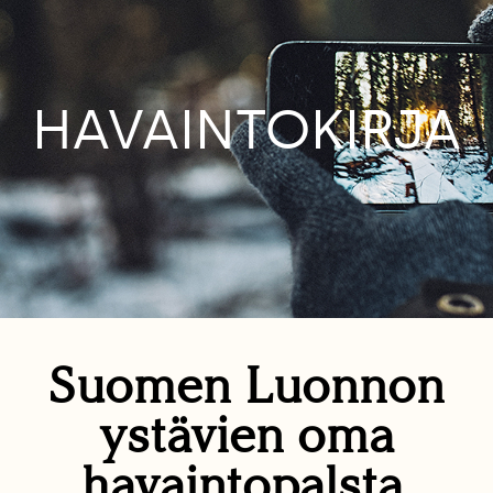
HAVAINTOKIRJA
Suomen Luonnon
ystävien oma
havaintopalsta.