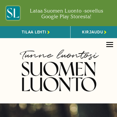
Lataa Suomen Luonto -sovellus
Google Play Storesta!
TILAA LEHTI
KIRJAUDU