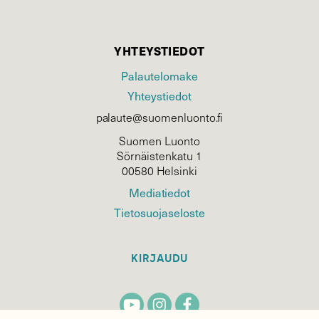
YHTEYSTIEDOT
Palautelomake
Yhteystiedot
palaute@suomenluonto.fi
Suomen Luonto
Sörnäistenkatu 1
00580 Helsinki
Mediatiedot
Tietosuojaseloste
KIRJAUDU