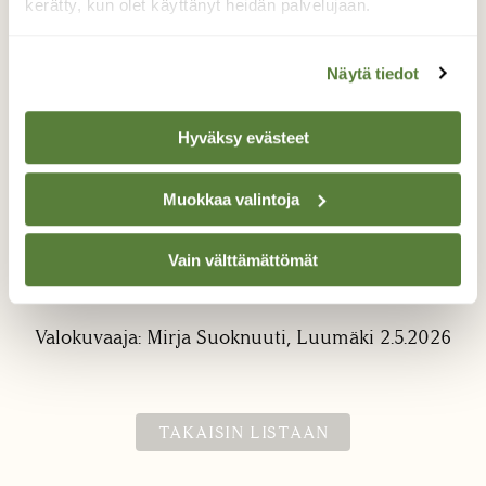
kerätty, kun olet käyttänyt heidän palvelujaan.
Näytä tiedot
Hyväksy evästeet
Kultainen haavanlehti
Muokkaa valintoja
Menneen syksyn viimeiset haavanlehdet
Vain välttämättömät
tekevät tilaa saapuneelle keväälle ja
uudellee elämälle.
Valokuvaaja: Mirja Suoknuuti, Luumäki 2.5.2026
TAKAISIN LISTAAN