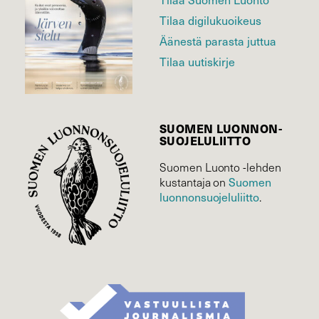
Tilaa digilukuoikeus
Äänestä parasta juttua
Tilaa uutiskirje
SUOMEN LUONNON­
SUOJELU­LIITTO
Suomen Luonto -lehden
Suomen
kustantaja on
luonnonsuojelu­liitto
.