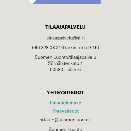
TILAAJAPALVELU
tilaajapalvelu@sll.fi
(09) 228 08 210 (arkisin klo 9-15)
Suomen Luonto/tilaajapalvelu
Sörnäistenkatu 1
00580 Helsinki
YHTEYSTIEDOT
Palautelomake
Yhteystiedot
palaute@suomenluonto.fi
Suomen Luonto