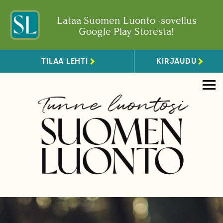
Lataa Suomen Luonto -sovellus
Google Play Storesta!
TILAA LEHTI
KIRJAUDU