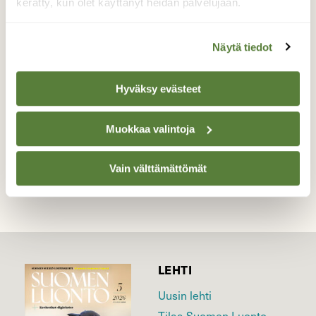
kerätty, kun olet käyttänyt heidän palvelujaan.
Tänään aurinko sai tämän pensaan lehdet
hohtamaan kultaa.
Näytä tiedot
Valokuvaaja: Jaana Saarelainen, Joensuu keskusta
04.11.20
Hyväksy evästeet
Muokkaa valintoja
TAKAISIN LISTAAN
Vain välttämättömät
LEHTI
Uusin lehti
Tilaa Suomen Luonto