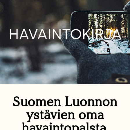
HAVAINTOKIRJA
Suomen Luonnon
ystävien oma
havaintopalsta.