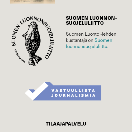
SUOMEN LUONNON­
SUOJELU­LIITTO
Suomen Luonto -lehden
Suomen
kustantaja on
luonnonsuojelu­liitto
.
TILAAJAPALVELU