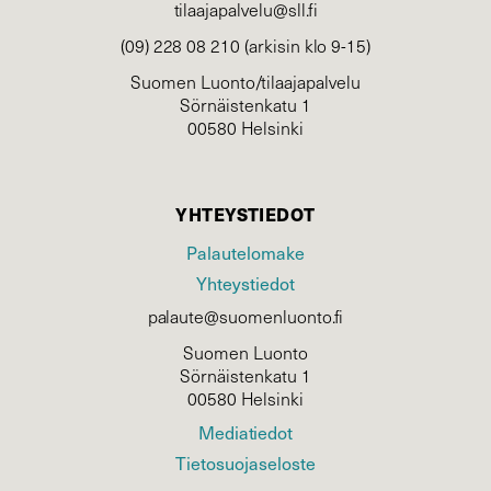
tilaajapalvelu@sll.fi
(09) 228 08 210 (arkisin klo 9-15)
Suomen Luonto/tilaajapalvelu
Sörnäistenkatu 1
00580 Helsinki
YHTEYSTIEDOT
Palautelomake
Yhteystiedot
palaute@suomenluonto.fi
Suomen Luonto
Sörnäistenkatu 1
00580 Helsinki
Mediatiedot
Tietosuojaseloste