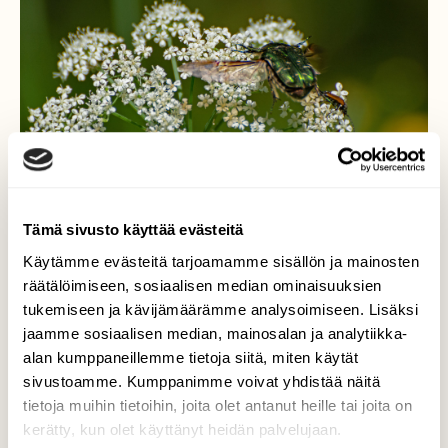
Tämä sivusto käyttää evästeitä
Käytämme evästeitä tarjoamamme sisällön ja mainosten
räätälöimiseen, sosiaalisen median ominaisuuksien
tukemiseen ja kävijämäärämme analysoimiseen. Lisäksi
jaamme sosiaalisen median, mainosalan ja analytiikka-
Kultakuoriainen laskeutuu.
alan kumppaneillemme tietoja siitä, miten käytät
sivustoamme. Kumppanimme voivat yhdistää näitä
Kultakuoriainen siivet levällään.
tietoja muihin tietoihin, joita olet antanut heille tai joita on
kerätty, kun olet käyttänyt heidän palvelujaan.
Valokuvaaja: Paavo Siukonen, Salo 22.6.2020