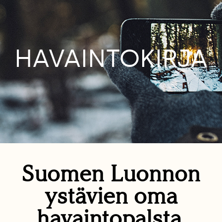
HAVAINTOKIRJA
Suomen Luonnon
ystävien oma
havaintopalsta.