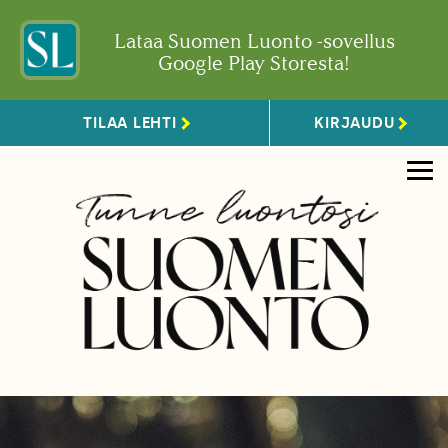
Lataa Suomen Luonto -sovellus
Google Play Storesta!
TILAA LEHTI
KIRJAUDU