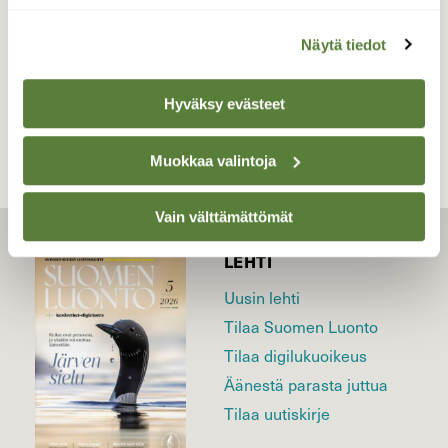
Näytä tiedot
TAKAISIN LISTAAN
Hyväksy evästeet
Muokkaa valintoja
Vain välttämättömät
LEHTI
Uusin lehti
Tilaa Suomen Luonto
Tilaa digilukuoikeus
Äänestä parasta juttua
Tilaa uutiskirje