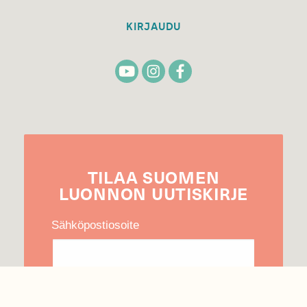
KIRJAUDU
TILAA
SUOMEN
LUONNON
UUTIS­KIRJE
Sähköpostiosoite
Hyväksyn tietojeni käytön uutiskirjeen
lähettämiseen