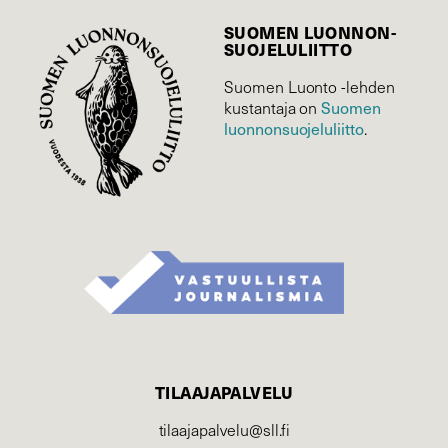
SUOMEN LUONNON­
SUOJELU­LIITTO
Suomen Luonto -lehden
Suomen
kustantaja on
luonnonsuojelu­liitto
.
TILAAJAPALVELU
tilaajapalvelu@sll.fi