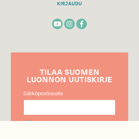
KIRJAUDU
TILAA
SUOMEN
LUONNON
UUTIS­KIRJE
Sähköpostiosoite
Hyväksyn tietojeni käytön uutiskirjeen
lähettämiseen