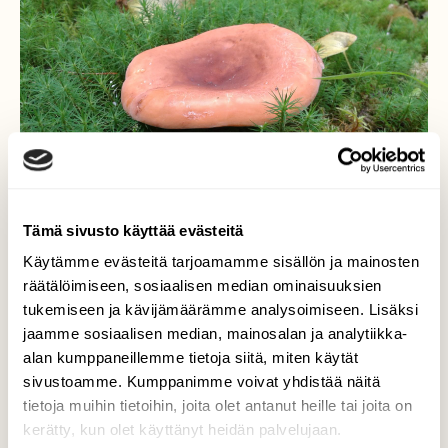
Tämä sivusto käyttää evästeitä
Käytämme evästeitä tarjoamamme sisällön ja mainosten
räätälöimiseen, sosiaalisen median ominaisuuksien
tukemiseen ja kävijämäärämme analysoimiseen. Lisäksi
Kultarousku
jaamme sosiaalisen median, mainosalan ja analytiikka-
alan kumppaneillemme tietoja siitä, miten käytät
Varsinais Suomen metsän kultaa.
sivustoamme. Kumppanimme voivat yhdistää näitä
tietoja muihin tietoihin, joita olet antanut heille tai joita on
Valokuvaaja: Terttu Rantanen, Salo 3.9.2017
kerätty, kun olet käyttänyt heidän palvelujaan.