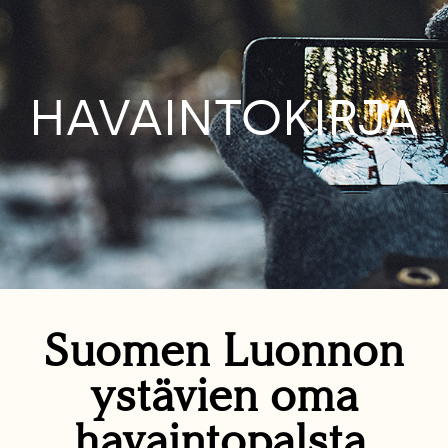
HAVAINTOKIRJA
Suomen Luonnon
ystävien oma
havaintopalsta.