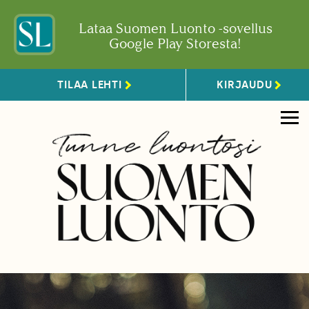
Lataa Suomen Luonto -sovellus
Google Play Storesta!
TILAA LEHTI
KIRJAUDU