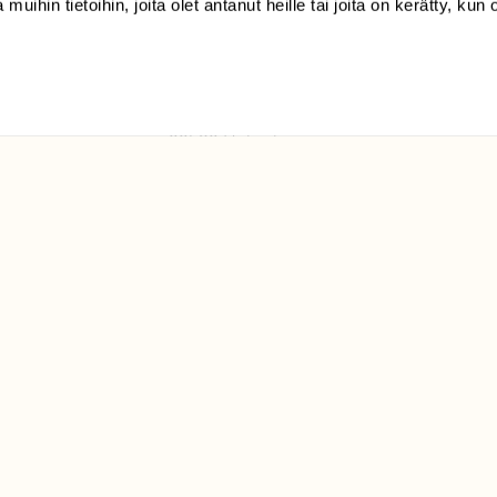
 muihin tietoihin, joita olet antanut heille tai joita on kerätty, kun 
(09) 228 08 210 (arkisin
klo 9-15)
Suomen
Luonto/tilaajapalvelu
Sörnäistenkatu 1
00580 Helsinki
ELU­
YHTEYSTIEDOT
ntaja on
Palautelomake
Yhteystiedot
palaute@suomenluonto.fi
Suomen Luonto
Sörnäistenkatu 1
00580 Helsinki
Mediatiedot
Tietosuojaseloste