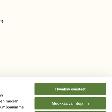
23
Hyväksy evästeet
an
sen median,
Muokkaa valintoja
. Kumppanimme
TILAA
SUOMEN