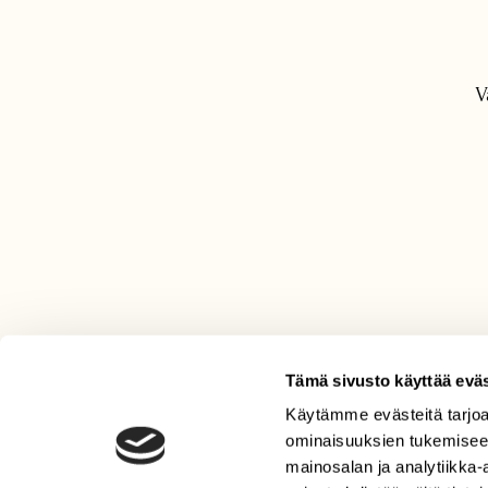
V
Tämä sivusto käyttää eväs
Käytämme evästeitä tarjoa
LEHTI
ominaisuuksien tukemisee
Uusin lehti
mainosalan ja analytiikka