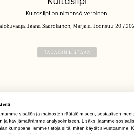
Kultasiipi
Kultasiipi on nimensä veroinen.
alokuvaaja: Jaana Saarelainen, Marjala, Joensuu 20.7.20
TAKAISIN LISTAAN
teitä
mamme sisällön ja mainosten räätälöimiseen, sosiaalisen medi
TILAAJAPALVELU
n ja kävijämäärämme analysoimiseen. Lisäksi jaamme sosiaali
tilaajapalvelu@sll.fi
-alan kumppaneillemme tietoja siitä, miten käytät sivustoamme