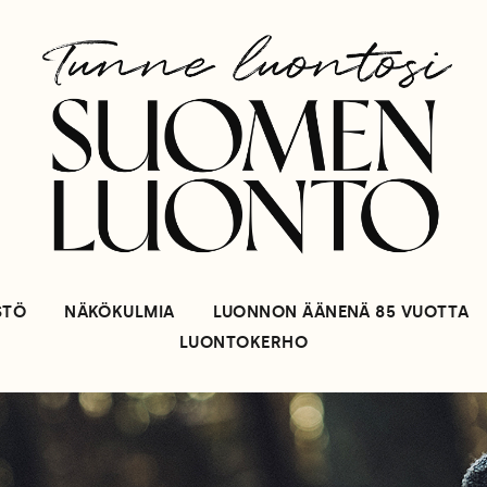
STÖ
NÄKÖKULMIA
LUONNON ÄÄNENÄ 85 VUOTTA
LUONTOKERHO