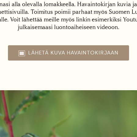
nasi alla olevalla lomakkeella. Havaintokirjan kuvia ja
tisivuilla. Toimitus poimii parhaat myös Suomen Lu
alle. Voit lähettää meille myös linkin esimerkiksi You
julkaisemaasi luontoaiheiseen videoon.
LÄHETÄ KUVA HAVAINTOKIRJAAN