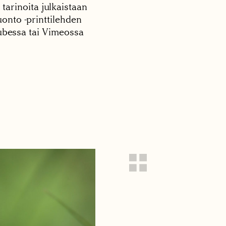
 tarinoita julkaistaan
onto -printtilehden
tubessa tai Vimeossa