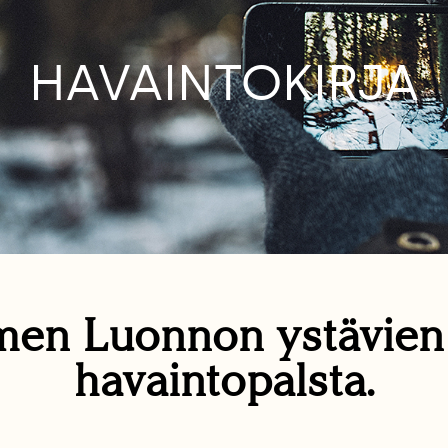
HAVAINTOKIRJA
en Luonnon ystävie
havaintopalsta.