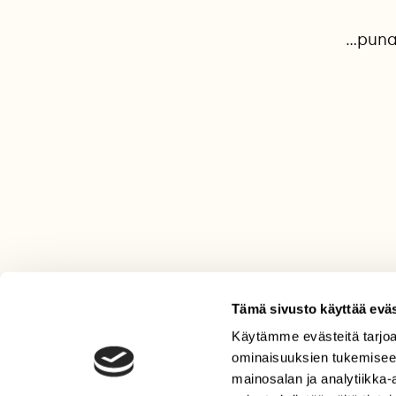
...pun
Tämä sivusto käyttää eväs
Käytämme evästeitä tarjoa
LEHTI
ominaisuuksien tukemisee
Uusin lehti
mainosalan ja analytiikka