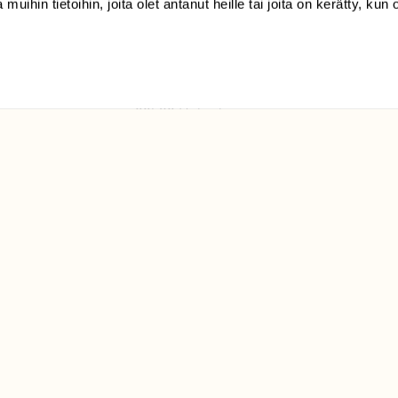
 muihin tietoihin, joita olet antanut heille tai joita on kerätty, kun 
(09) 228 08 210 (arkisin
klo 9-15)
Suomen
Luonto/tilaajapalvelu
Sörnäistenkatu 1
00580 Helsinki
ELU­
YHTEYSTIEDOT
ntaja on
Palautelomake
Yhteystiedot
palaute@suomenluonto.fi
Suomen Luonto
Sörnäistenkatu 1
00580 Helsinki
Mediatiedot
Tietosuojaseloste