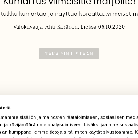
Kumarrus viimeisille marjoille!
atulkku kumartaa ja näyttää korealta...viimeiset ma
Valokuvaaja: Ahti Keränen, Lieksa 06.10.2020
TAKAISIN LISTAAN
teitä
mamme sisällön ja mainosten räätälöimiseen, sosiaalisen medi
TILAAJAPALVELU
n ja kävijämäärämme analysoimiseen. Lisäksi jaamme sosiaali
tilaajapalvelu@sll.fi
-alan kumppaneillemme tietoja siitä, miten käytät sivustoamme