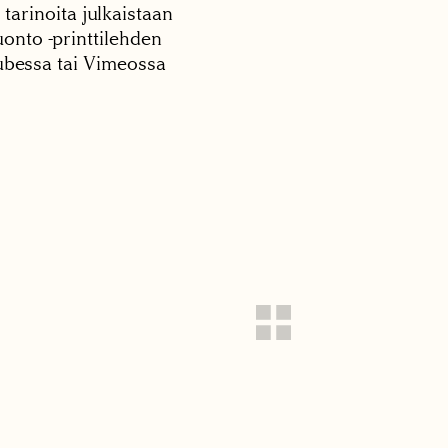
 tarinoita julkaistaan
onto -printtilehden
tubessa tai Vimeossa