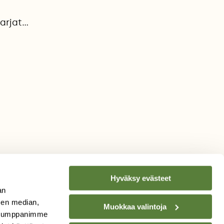
rjat...
Hyväksy evästeet
an
sen median,
Muokkaa valintoja
. Kumppanimme
TILAA
SUOMEN