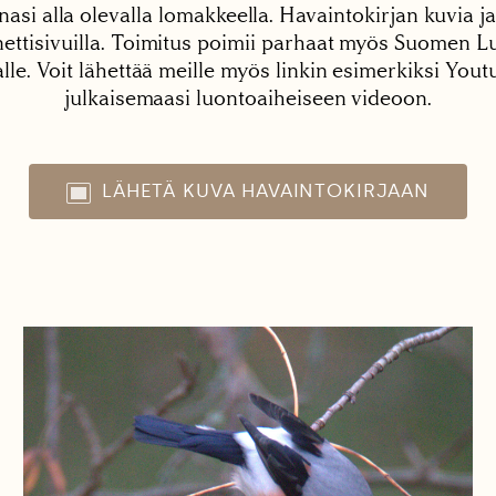
nasi alla olevalla lomakkeella. Havaintokirjan kuvia ja
tisivuilla. Toimitus poimii parhaat myös Suomen Lu
alle. Voit lähettää meille myös linkin esimerkiksi You
julkaisemaasi luontoaiheiseen videoon.
LÄHETÄ KUVA HAVAINTOKIRJAAN