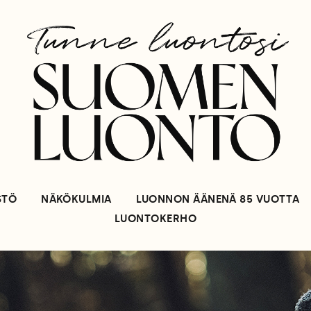
STÖ
NÄKÖKULMIA
LUONNON ÄÄNENÄ 85 VUOTTA
LUONTOKERHO