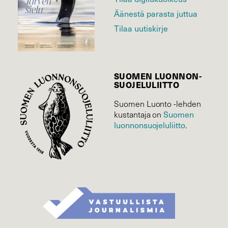
Äänestä parasta juttua
Tilaa uutiskirje
SUOMEN LUONNON­
SUOJELU­LIITTO
Suomen Luonto -lehden
Suomen
kustantaja on
luonnonsuojelu­liitto
.