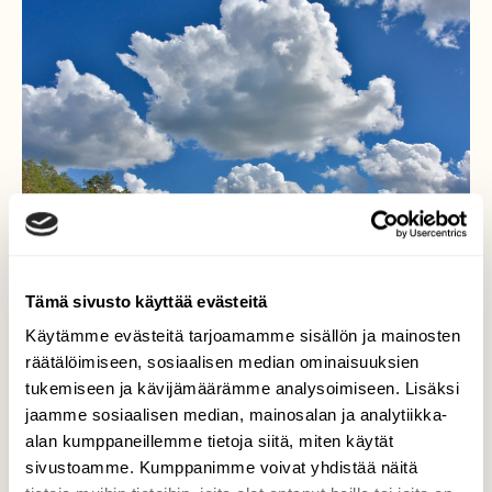
Tämä sivusto käyttää evästeitä
Käytämme evästeitä tarjoamamme sisällön ja mainosten
räätälöimiseen, sosiaalisen median ominaisuuksien
Kumppareita kehittyy
tukemiseen ja kävijämäärämme analysoimiseen. Lisäksi
jaamme sosiaalisen median, mainosalan ja analytiikka-
Pilvimaisema muuttuu nopeasti. Tällä
alan kumppaneillemme tietoja siitä, miten käytät
lammella viihtyy kaksi laulujoutsentakin.
sivustoamme. Kumppanimme voivat yhdistää näitä
Kaakkurien ensimmäiset poikaset uivat jo