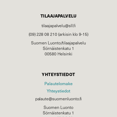
TILAAJAPALVELU
tilaajapalvelu@sll.fi
(09) 228 08 210 (arkisin klo 9-15)
Suomen Luonto/tilaajapalvelu
Sörnäistenkatu 1
00580 Helsinki
YHTEYSTIEDOT
Palautelomake
Yhteystiedot
palaute@suomenluonto.fi
Suomen Luonto
Sörnäistenkatu 1