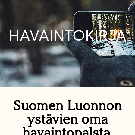
HAVAINTOKIRJA
Suomen Luonnon
ystävien oma
havaintopalsta.