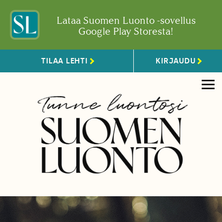
Lataa Suomen Luonto -sovellus
Google Play Storesta!
TILAA LEHTI
KIRJAUDU