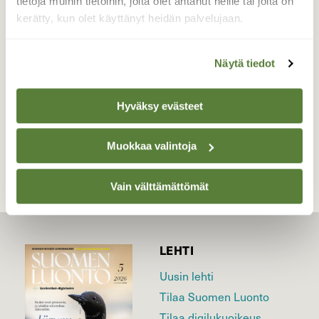
tietoja muihin tietoihin, joita olet antanut heille tai joita on
emon seurassa.
kerätty, kun olet käyttänyt heidän palvelujaan.
Valokuvaaja: Reijo Juurinen, Nuuksion
kansallispuisto Kesäkuu
Näytä tiedot
Hyväksy evästeet
TAKAISIN LISTAAN
Muokkaa valintoja
Vain välttämättömät
LEHTI
Uusin lehti
Tilaa Suomen Luonto
Tilaa digilukuoikeus