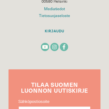
00580 Helsinki
Mediatiedot
Tietosuojaseloste
KIRJAUDU
TILAA
SUOMEN
LUONNON
UUTIS­KIRJE
Sähköpostiosoite