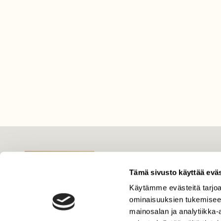
LEHTI
Uusin lehti
Tämä sivusto käyttää eväs
Tilaa Suomen Luonto
Käytämme evästeitä tarjoa
Tilaa digilukuoikeus
ominaisuuksien tukemisee
mainosalan ja analytiikka
Äänestä parasta juttua