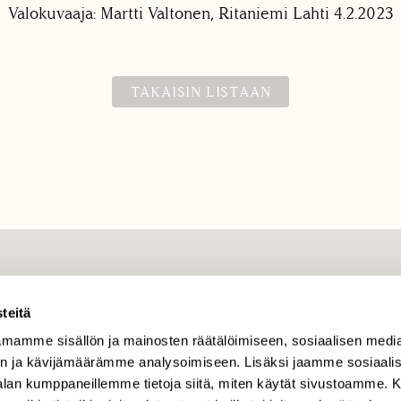
Valokuvaaja: Martti Valtonen, Ritaniemi Lahti 4.2.2023
TAKAISIN LISTAAN
TILAAJAPALVELU
teitä
tilaajapalvelu@sll.fi
mamme sisällön ja mainosten räätälöimiseen, sosiaalisen medi
(09) 228 08 210 (arkisin
klo 9-15)
n ja kävijämäärämme analysoimiseen. Lisäksi jaamme sosiaali
-alan kumppaneillemme tietoja siitä, miten käytät sivustoamme
Suomen