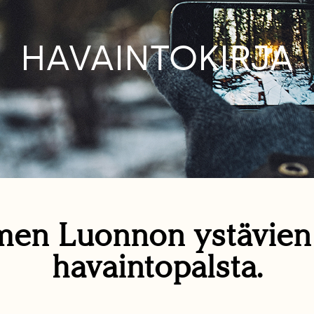
HAVAINTOKIRJA
en Luonnon ystävie
havaintopalsta.