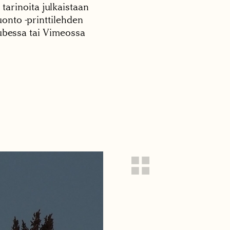
 tarinoita julkaistaan
onto -printtilehden
tubessa tai Vimeossa