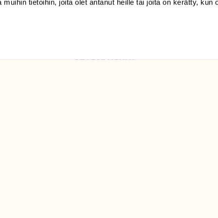
 muihin tietoihin, joita olet antanut heille tai joita on kerätty, kun 
Luonto/tilaajapalvelu
Sörnäistenkatu 1
00580 Helsinki
ELU­
YHTEYSTIEDOT
ntaja on
Palautelomake
Yhteystiedot
palaute@suomenluonto.fi
Suomen Luonto
Sörnäistenkatu 1
00580 Helsinki
Mediatiedot
Tietosuojaseloste
KIRJAUDU