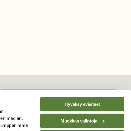
Hyväksy evästeet
TILAA
SUOMEN
an
LUONNON
UUTIS­KIRJE
sen median,
Muokkaa valintoja
. Kumppanimme
Sähköpostiosoite