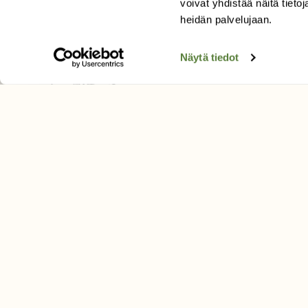
voivat yhdistää näitä tietoja
Tilaa uutiskirje
heidän palvelujaan.
Näytä tiedot
SUOMEN LUONNON­SUOJ
LIITTO
Suomen Luonto -lehden kusta
Suomen luonnonsuojelu­liitto
.