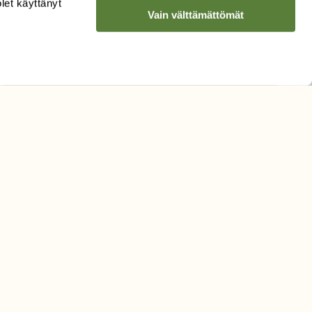
olet käyttänyt
Vain välttämättömät
Hyväksyn tietojeni käytön
uutiskirjeen lähettämiseen
Tietosuojaseloste