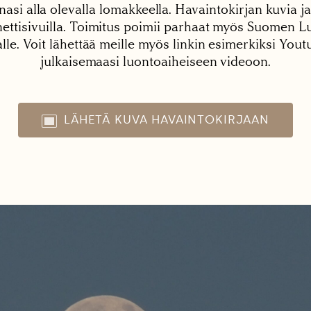
nasi alla olevalla lomakkeella. Havaintokirjan kuvia ja
tisivuilla. Toimitus poimii parhaat myös Suomen Lu
alle. Voit lähettää meille myös linkin esimerkiksi You
julkaisemaasi luontoaiheiseen videoon.
LÄHETÄ KUVA HAVAINTOKIRJAAN