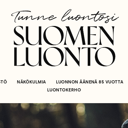
STÖ
NÄKÖKULMIA
LUONNON ÄÄNENÄ 85 VUOTTA
LUONTOKERHO