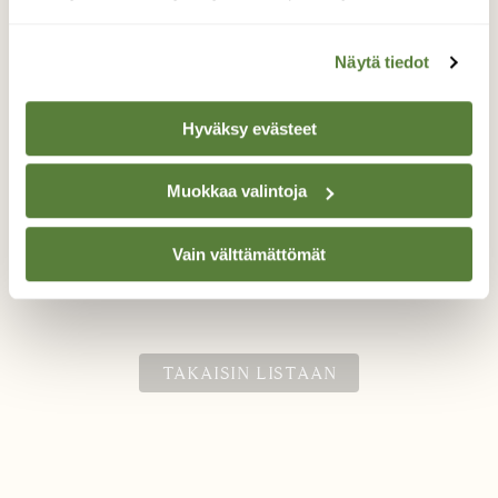
Näytä tiedot
Hyväksy evästeet
Kunhan hengailen
Muokkaa valintoja
Sinitiainen on löytänyt ruoka-apajan puun
rungolta.
Vain välttämättömät
Valokuvaaja: Samu Aaramaa, Tampere 5.1.2024
TAKAISIN LISTAAN