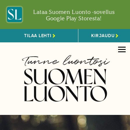
Lataa Suomen Luonto -sovellus
Google Play Storesta!
TILAA LEHTI
KIRJAUDU