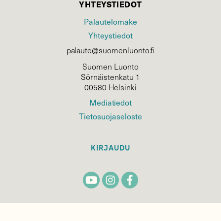
YHTEYSTIEDOT
Palautelomake
Yhteystiedot
palaute@suomenluonto.fi
Suomen Luonto
Sörnäistenkatu 1
00580 Helsinki
Mediatiedot
Tietosuojaseloste
KIRJAUDU