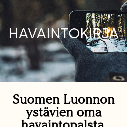
HAVAINTOKIRJA
Suomen Luonnon
ystävien oma
havaintopalsta.