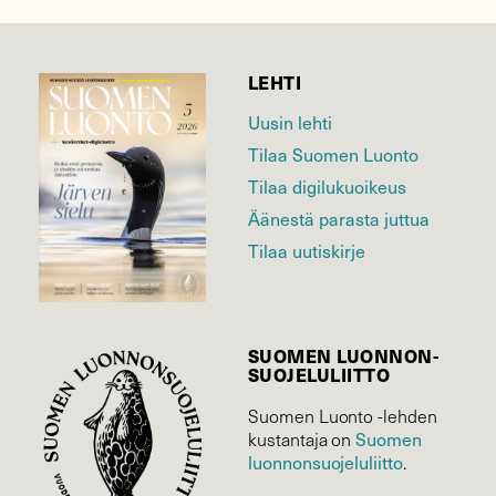
LEHTI
Uusin lehti
Tilaa Suomen Luonto
Tilaa digilukuoikeus
Äänestä parasta juttua
Tilaa uutiskirje
SUOMEN LUONNON­
SUOJELU­LIITTO
Suomen Luonto -lehden
Suomen
kustantaja on
luonnonsuojelu­liitto
.