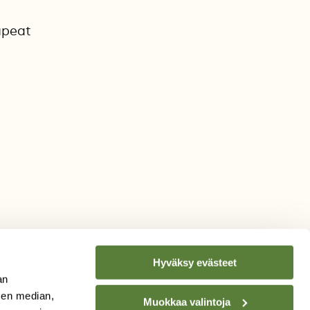
upeat
Hyväksy evästeet
an
sen median,
Muokkaa valintoja