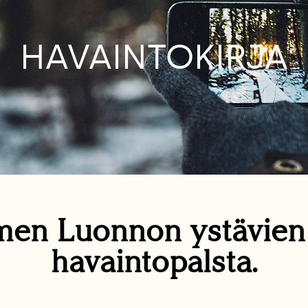
HAVAINTOKIRJA
en Luonnon ystävie
havaintopalsta.