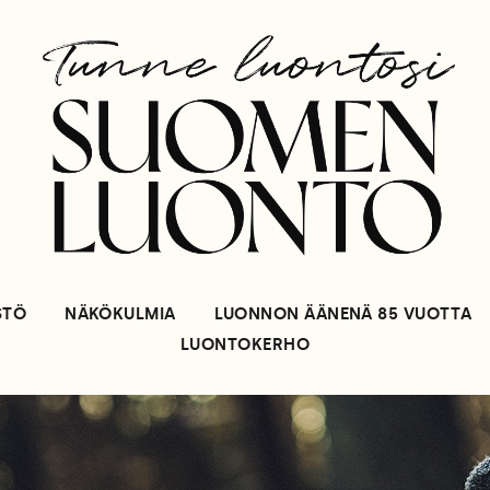
STÖ
NÄKÖKULMIA
LUONNON ÄÄNENÄ 85 VUOTTA
LUONTOKERHO