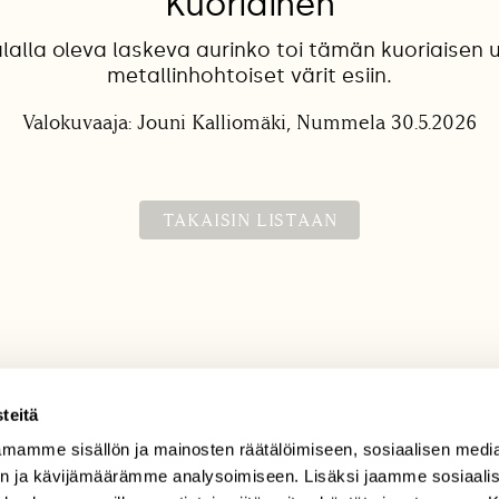
Kuoriainen
lalla oleva laskeva aurinko toi tämän kuoriaisen 
metallinhohtoiset värit esiin.
Valokuvaaja: Jouni Kalliomäki, Nummela 30.5.2026
TAKAISIN LISTAAN
teitä
mamme sisällön ja mainosten räätälöimiseen, sosiaalisen medi
TILAAJAPALVELU
n ja kävijämäärämme analysoimiseen. Lisäksi jaamme sosiaali
tilaajapalvelu@sll.fi