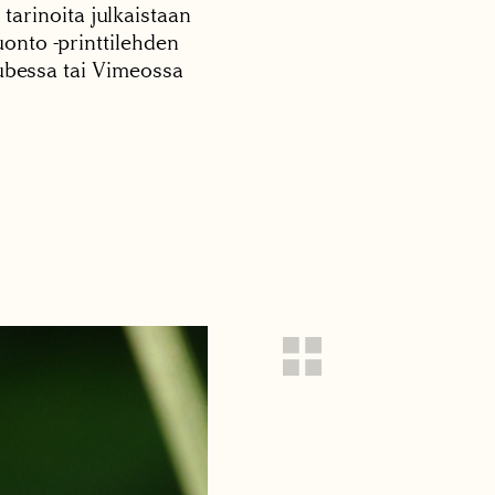
 tarinoita julkaistaan
onto -printtilehden
tubessa tai Vimeossa