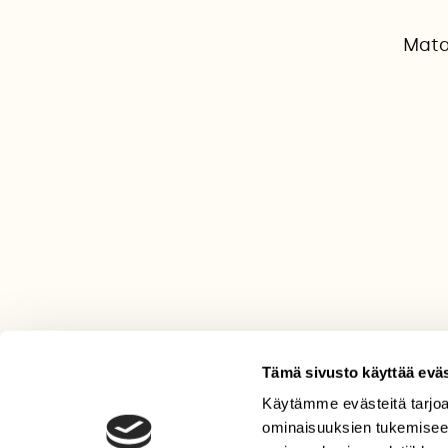
Mata
Tämä sivusto käyttää eväs
Käytämme evästeitä tarjoa
LEHTI
ominaisuuksien tukemisee
Uusin lehti