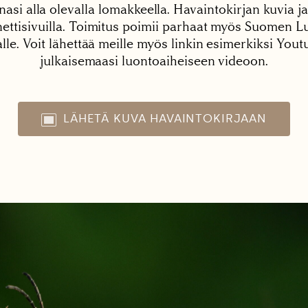
nasi alla olevalla lomakkeella. Havaintokirjan kuvia ja
tisivuilla. Toimitus poimii parhaat myös Suomen Lu
alle. Voit lähettää meille myös linkin esimerkiksi You
julkaisemaasi luontoaiheiseen videoon.
LÄHETÄ KUVA HAVAINTOKIRJAAN