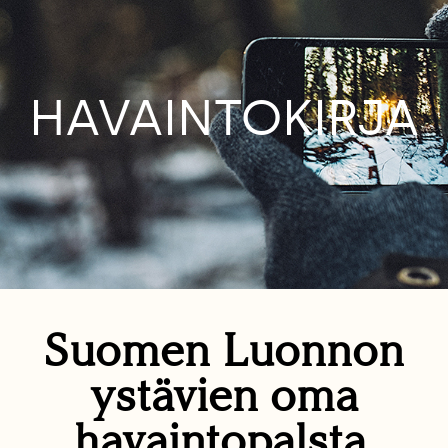
HAVAINTOKIRJA
Suomen Luonnon
ystävien oma
havaintopalsta.