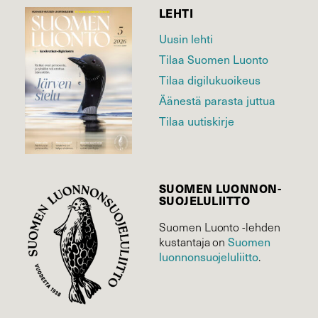
LEHTI
Uusin lehti
Tilaa Suomen Luonto
Tilaa digilukuoikeus
Äänestä parasta juttua
Tilaa uutiskirje
SUOMEN LUONNON­
SUOJELU­LIITTO
Suomen Luonto -lehden
Suomen
kustantaja on
luonnonsuojelu­liitto
.