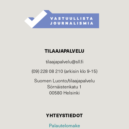
TILAAJAPALVELU
tilaajapalvelu@sll.fi
(09) 228 08 210 (arkisin klo 9-15)
Suomen Luonto/tilaajapalvelu
Sörnäistenkatu 1
00580 Helsinki
YHTEYSTIEDOT
Palautelomake