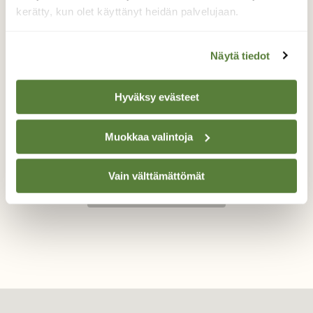
kerätty, kun olet käyttänyt heidän palvelujaan.
Kuoriaiset syyreenin kukilla
Pihasyreenin kukissa ruokaili useita
Näytä tiedot
kultakuoriaisia. Joukkoon ilmaantui myös
kimalaiskuoriainen, minkä näinkin nyt
Hyväksy evästeet
ensimmäistä kertaa tänä kesänä.
Valokuvaaja: Päivi Mustonen, Joensuu 17.6.2023
Muokkaa valintoja
Vain välttämättömät
TAKAISIN LISTAAN