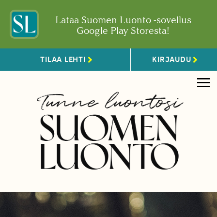
Lataa Suomen Luonto -sovellus
Google Play Storesta!
TILAA LEHTI
KIRJAUDU