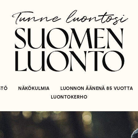
STÖ
NÄKÖKULMIA
LUONNON ÄÄNENÄ 85 VUOTTA
LUONTOKERHO