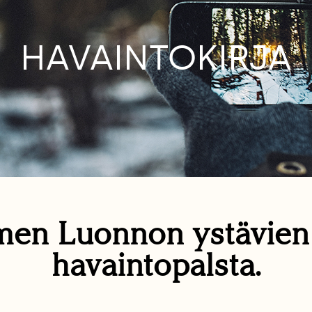
HAVAINTOKIRJA
en Luonnon ystävie
havaintopalsta.