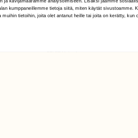
n ja kävijämäärämme analysoimiseen. Lisäksi jaamme sosiaali
tilaajapalvelu@sll.fi
-alan kumppaneillemme tietoja siitä, miten käytät sivustoamme
 muihin tietoihin, joita olet antanut heille tai joita on kerätty, kun 
(09) 228 08 210 (arkisin
klo 9-15)
Suomen
Luonto/tilaajapalvelu
Sörnäistenkatu 1
00580 Helsinki
ELU­
YHTEYSTIEDOT
ntaja on
Palautelomake
Yhteystiedot
palaute@suomenluonto.fi
Suomen Luonto
Sörnäistenkatu 1
00580 Helsinki
Mediatiedot