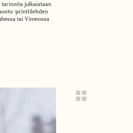
 tarinoita julkaistaan
onto -printtilehden
tubessa tai Vimeossa