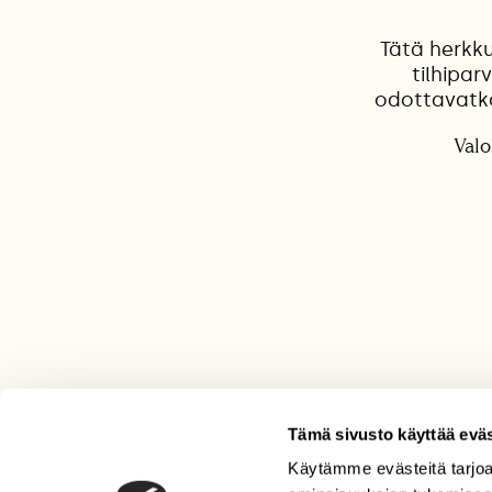
Tätä herkku
tilhipar
odottavatko
Valo
Tämä sivusto käyttää eväs
Käytämme evästeitä tarjoa
LEHTI