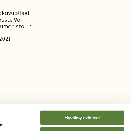
jokavuotiset
assa. Vai
umenista...?
.2021
Hyväksy evästeet
an