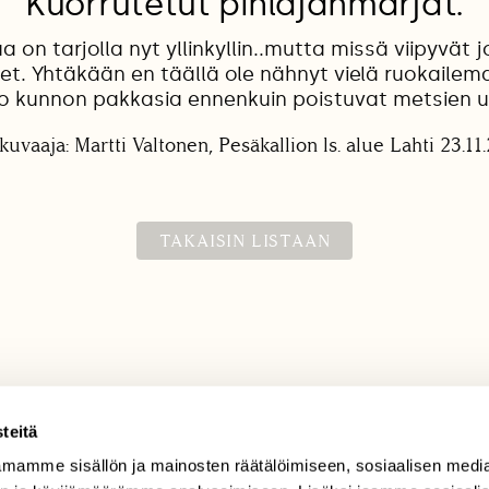
Kuorrutetut pihlajanmarjat.
a on tarjolla nyt yllinkyllin..mutta missä viipyvät 
vet. Yhtäkään en täällä ole nähnyt vielä ruokailem
 kunnon pakkasia ennenkuin poistuvat metsien u
kuvaaja: Martti Valtonen, Pesäkallion ls. alue Lahti 23.11
TAKAISIN LISTAAN
teitä
mamme sisällön ja mainosten räätälöimiseen, sosiaalisen medi
TILAAJAPALVELU