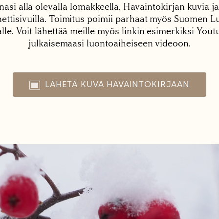
nasi alla olevalla lomakkeella. Havaintokirjan kuvia ja
tisivuilla. Toimitus poimii parhaat myös Suomen Lu
alle. Voit lähettää meille myös linkin esimerkiksi You
julkaisemaasi luontoaiheiseen videoon.
LÄHETÄ KUVA HAVAINTOKIRJAAN