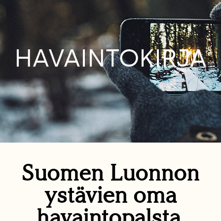
HAVAINTOKIRJA
Suomen Luonnon
ystävien oma
havaintopalsta.