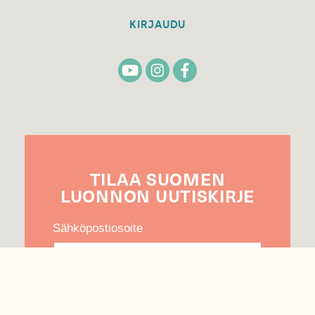
KIRJAUDU
TILAA
SUOMEN
LUONNON
UUTIS­KIRJE
Sähköpostiosoite
Hyväksyn tietojeni käytön uutiskirjeen
lähettämiseen