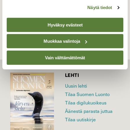
Näytä tiedot
TAKAISIN LISTAAN
Hyväksy evästeet
Muokkaa valintoja
Vain välttämättömät
LEHTI
Uusin lehti
Tilaa Suomen Luonto
Tilaa digilukuoikeus
Äänestä parasta juttua
Tilaa uutiskirje