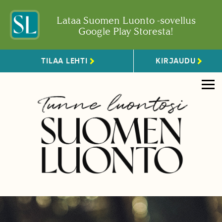
Lataa Suomen Luonto -sovellus
Google Play Storesta!
TILAA LEHTI
KIRJAUDU