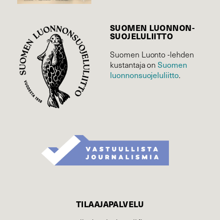
SUOMEN LUONNON­
SUOJELU­LIITTO
Suomen Luonto -lehden
Suomen
kustantaja on
luonnonsuojelu­liitto
.
TILAAJAPALVELU