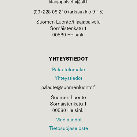
tilaajapalvelu@sll.fi
(09) 228 08 210 (arkisin klo 9-15)
Suomen Luonto/tilaajapalvelu
Sörnäistenkatu 1
00580 Helsinki
YHTEYSTIEDOT
Palautelomake
Yhteystiedot
palaute@suomenluonto.fi
Suomen Luonto
Sörnäistenkatu 1
00580 Helsinki
Mediatiedot
Tietosuojaseloste