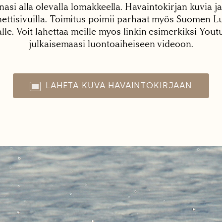
nasi alla olevalla lomakkeella. Havaintokirjan kuvia ja
tisivuilla. Toimitus poimii parhaat myös Suomen Lu
alle. Voit lähettää meille myös linkin esimerkiksi You
julkaisemaasi luontoaiheiseen videoon.
LÄHETÄ KUVA HAVAINTOKIRJAAN