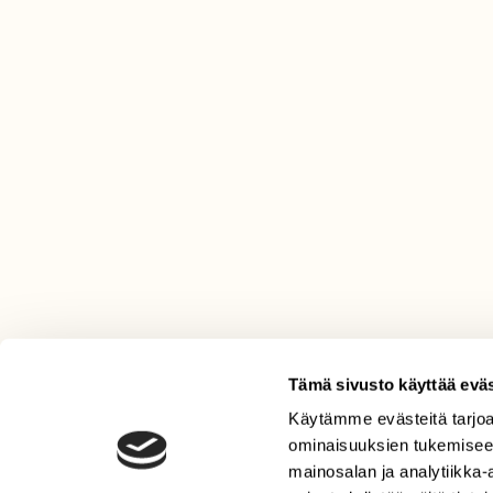
Tämä sivusto käyttää eväs
LEHTI
Käytämme evästeitä tarjoa
ominaisuuksien tukemisee
Uusin lehti
mainosalan ja analytiikka
Tilaa Suomen Luonto