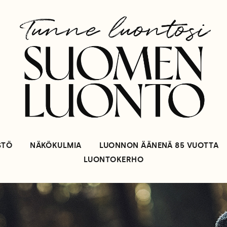
STÖ
NÄKÖKULMIA
LUONNON ÄÄNENÄ 85 VUOTTA
LUONTOKERHO