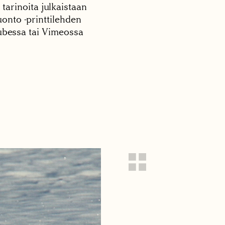
 tarinoita julkaistaan
onto -printtilehden
tubessa tai Vimeossa