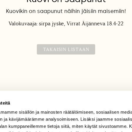
Kuovikin on saapunut näihin jäisiin maisemiin!
Valokuvaaja: sirpa jyske, Virrat Äijänneva 18.4-22
TAKAISIN LISTAAN
teitä
TILAAJAPALVELU
mamme sisällön ja mainosten räätälöimiseen, sosiaalisen medi
n ja kävijämäärämme analysoimiseen. Lisäksi jaamme sosiaali
tilaajapalvelu@sll.fi
-alan kumppaneillemme tietoja siitä, miten käytät sivustoamme