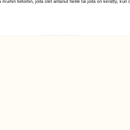
(09) 228 08 210 (arkisin
 muihin tietoihin, joita olet antanut heille tai joita on kerätty, kun 
klo 9-15)
Suomen
Luonto/tilaajapalvelu
Sörnäistenkatu 1
00580 Helsinki
ELU­
YHTEYSTIEDOT
ntaja on
Palautelomake
Yhteystiedot
palaute@suomenluonto.fi
Suomen Luonto
Sörnäistenkatu 1
00580 Helsinki
Mediatiedot
Tietosuojaseloste