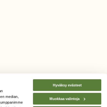
Hyväksy evästeet
an
sen median,
Muokkaa valintoja
TILAA
SUOMEN
. Kumppanimme