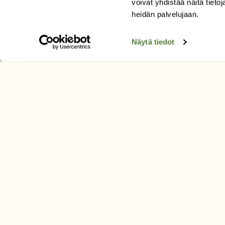
voivat yhdistää näitä tietoja
Tilaa digilukuoikeus
heidän palvelujaan.
Äänestä parasta juttua
Tilaa uutiskirje
Näytä tiedot
SUOMEN LUONNON­SUOJ
LIITTO
Suomen Luonto -lehden kusta
Suomen luonnonsuojelu­liitto
.