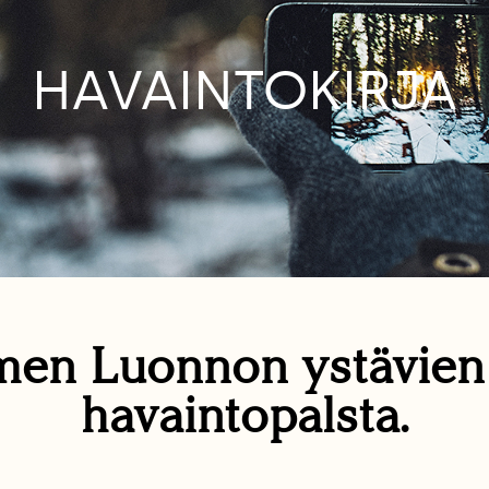
HAVAINTOKIRJA
en Luonnon ystävie
havaintopalsta.