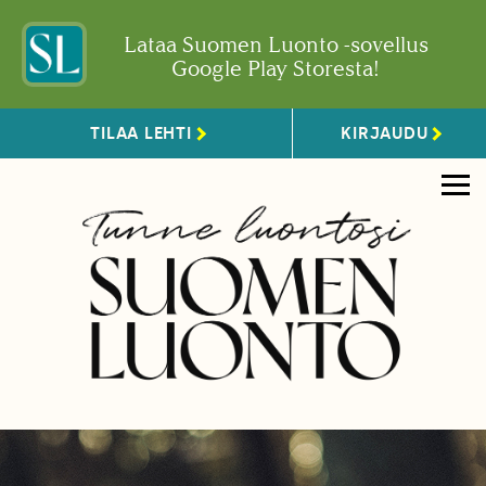
Lataa Suomen Luonto -sovellus
Google Play Storesta!
TILAA LEHTI
KIRJAUDU