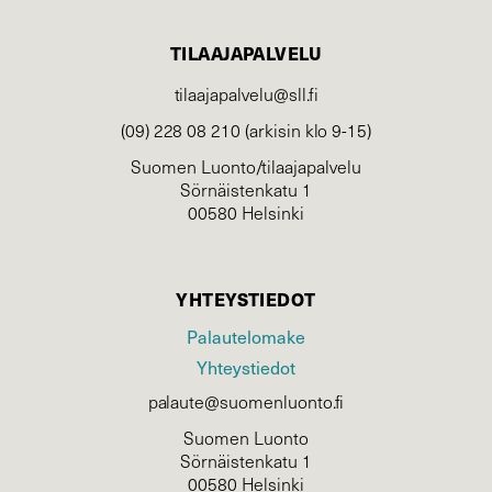
TILAAJAPALVELU
tilaajapalvelu@sll.fi
(09) 228 08 210 (arkisin klo 9-15)
Suomen Luonto/tilaajapalvelu
Sörnäistenkatu 1
00580 Helsinki
YHTEYSTIEDOT
Palautelomake
Yhteystiedot
palaute@suomenluonto.fi
Suomen Luonto
Sörnäistenkatu 1
00580 Helsinki