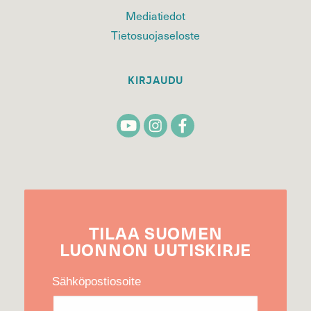
Mediatiedot
Tietosuojaseloste
KIRJAUDU
TILAA
SUOMEN
LUONNON
UUTIS­KIRJE
Sähköpostiosoite