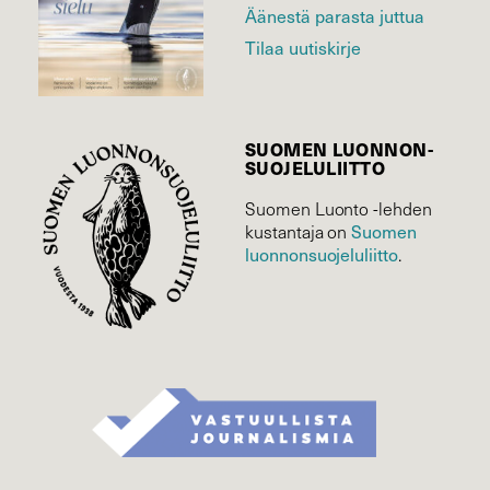
Äänestä parasta juttua
Tilaa uutiskirje
SUOMEN LUONNON­
SUOJELU­LIITTO
Suomen Luonto -lehden
kustantaja on
Suomen
luonnonsuojelu­liitto
.