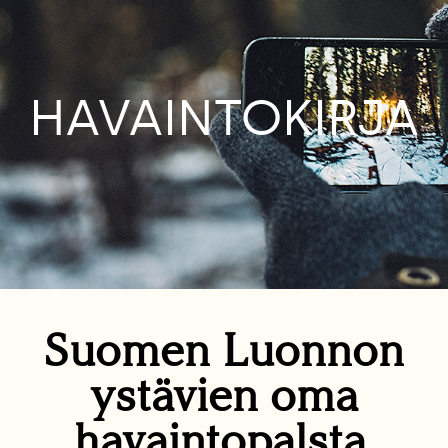
HAVAINTOKIRJA
Suomen Luonnon
ystävien oma
havaintopalsta.