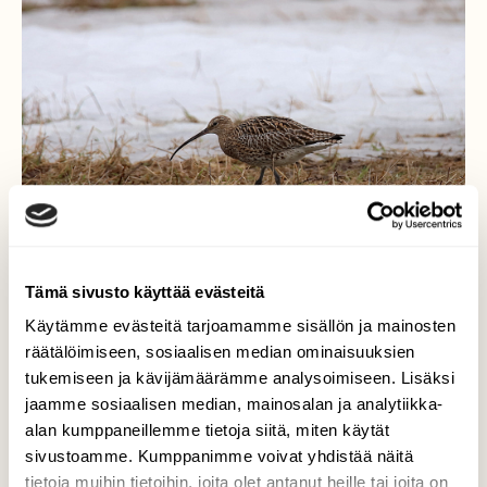
Tämä sivusto käyttää evästeitä
Käytämme evästeitä tarjoamamme sisällön ja mainosten
räätälöimiseen, sosiaalisen median ominaisuuksien
Kuovikin on sitten tullut
tukemiseen ja kävijämäärämme analysoimiseen. Lisäksi
jaamme sosiaalisen median, mainosalan ja analytiikka-
talvimaisemiin!
alan kumppaneillemme tietoja siitä, miten käytät
sivustoamme. Kumppanimme voivat yhdistää näitä
Kuovi ei piittaa vaikka lunta on pellolla,se
tietoja muihin tietoihin, joita olet antanut heille tai joita on
saa nokallaan hyvin ruokaa jäiseltäkin