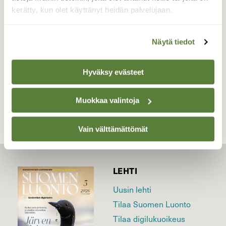
pellolta!
kerätty, kun olet käyttänyt heidän palvelujaan.
Valokuvaaja: sirpa jyske, Virrat Äijänneva 22.4-19
Näytä tiedot
Hyväksy evästeet
TAKAISIN LISTAAN
Muokkaa valintoja
Vain välttämättömät
LEHTI
Uusin lehti
Tilaa Suomen Luonto
Tilaa digilukuoikeus