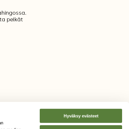
ahingossa.
ta pelkät
Hyväksy evästeet
an