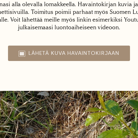
nasi alla olevalla lomakkeella. Havaintokirjan kuvia ja
tisivuilla. Toimitus poimii parhaat myös Suomen Lu
alle. Voit lähettää meille myös linkin esimerkiksi You
julkaisemaasi luontoaiheiseen videoon.
LÄHETÄ KUVA HAVAINTOKIRJAAN