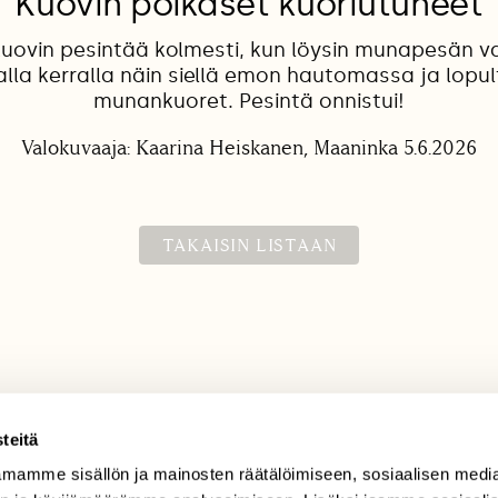
Kuovin poikaset kuoriutuneet
kuovin pesintää kolmesti, kun löysin munapesän v
lla kerralla näin siellä emon hautomassa ja lopul
munankuoret. Pesintä onnistui!
Valokuvaaja: Kaarina Heiskanen, Maaninka 5.6.2026
TAKAISIN LISTAAN
teitä
mamme sisällön ja mainosten räätälöimiseen, sosiaalisen medi
TILAAJAPALVELU