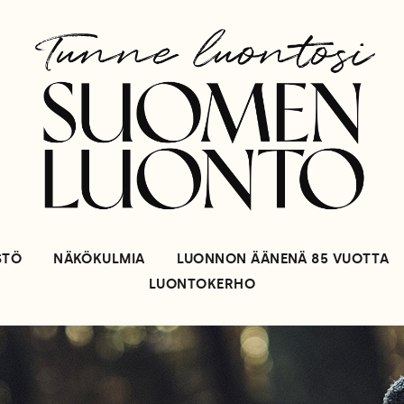
STÖ
NÄKÖKULMIA
LUONNON ÄÄNENÄ 85 VUOTTA
LUONTOKERHO