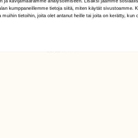
n ja kävijämäärämme analysoimiseen. Lisäksi jaamme sosiaali
tilaajapalvelu@sll.fi
-alan kumppaneillemme tietoja siitä, miten käytät sivustoamme
 muihin tietoihin, joita olet antanut heille tai joita on kerätty, kun 
(09) 228 08 210 (arkisin
klo 9-15)
Suomen
Luonto/tilaajapalvelu
Sörnäistenkatu 1
00580 Helsinki
ELU­
YHTEYSTIEDOT
ntaja on
Palautelomake
Yhteystiedot
palaute@suomenluonto.fi
Suomen Luonto
Sörnäistenkatu 1
00580 Helsinki
Mediatiedot