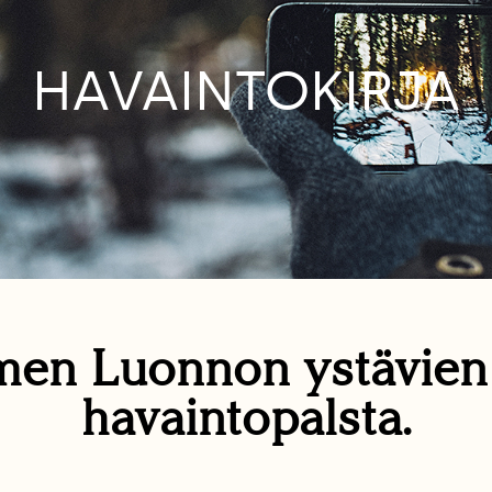
HAVAINTOKIRJA
en Luonnon ystävie
havaintopalsta.