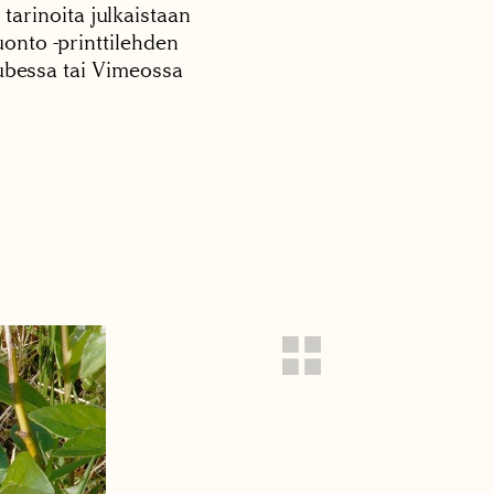
 tarinoita julkaistaan
onto -printtilehden
tubessa tai Vimeossa