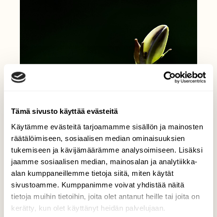
Tämä sivusto käyttää evästeitä
Käytämme evästeitä tarjoamamme sisällön ja mainosten
räätälöimiseen, sosiaalisen median ominaisuuksien
tukemiseen ja kävijämäärämme analysoimiseen. Lisäksi
jaamme sosiaalisen median, mainosalan ja analytiikka-
alan kumppaneillemme tietoja siitä, miten käytät
sivustoamme. Kumppanimme voivat yhdistää näitä
tietoja muihin tietoihin, joita olet antanut heille tai joita on
kerätty, kun olet käyttänyt heidän palvelujaan.