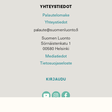
YHTEYSTIEDOT
Palautelomake
Yhteystiedot
palaute@suomenluonto.fi
Suomen Luonto
Sörnäistenkatu 1
00580 Helsinki
Mediatiedot
Tietosuojaseloste
KIRJAUDU