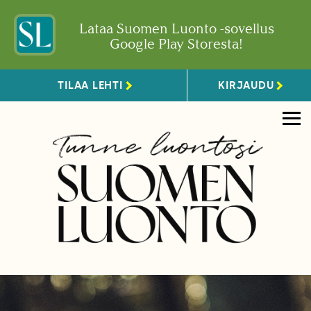
Lataa Suomen Luonto -sovellus
Google Play Storesta!
TILAA LEHTI
KIRJAUDU