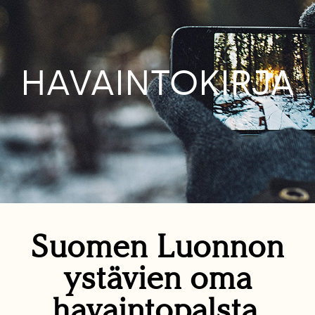
HAVAINTOKIRJA
Suomen Luonnon
ystävien oma
havaintopalsta.