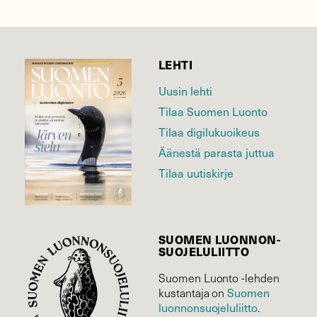
LEHTI
Uusin lehti
Tilaa Suomen Luonto
Tilaa digilukuoikeus
Äänestä parasta juttua
Tilaa uutiskirje
SUOMEN LUONNON­
SUOJELU­LIITTO
Suomen Luonto -lehden
kustantaja on
Suomen
luonnonsuojelu­liitto
.