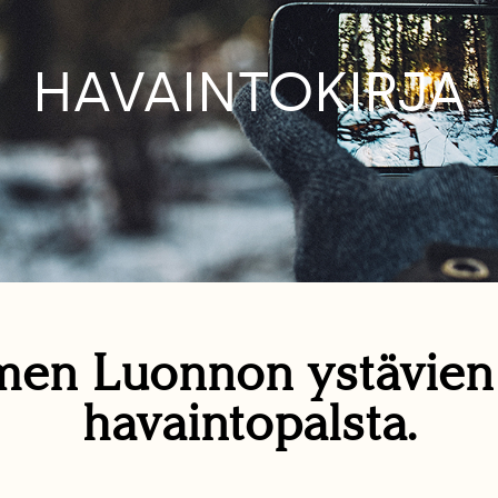
HAVAINTOKIRJA
en Luonnon ystävie
havaintopalsta.