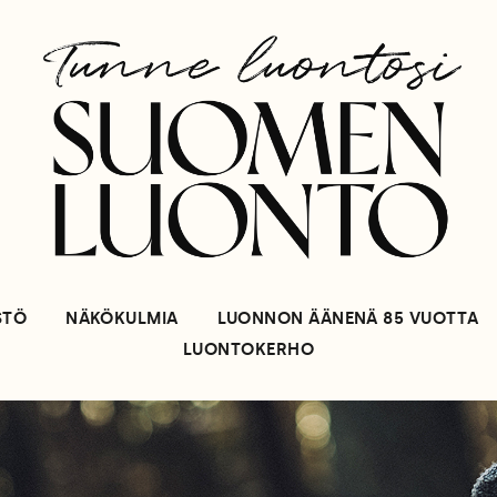
STÖ
NÄKÖKULMIA
LUONNON ÄÄNENÄ 85 VUOTTA
LUONTOKERHO