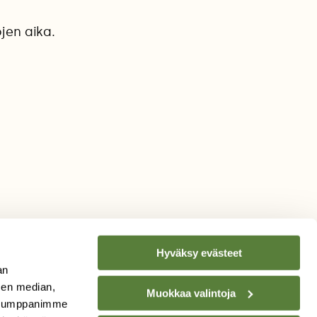
jen aika.
Hyväksy evästeet
an
sen median,
Muokkaa valintoja
. Kumppanimme
TILAA
SUOMEN