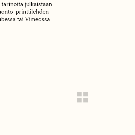
 tarinoita julkaistaan
onto -printtilehden
tubessa tai Vimeossa