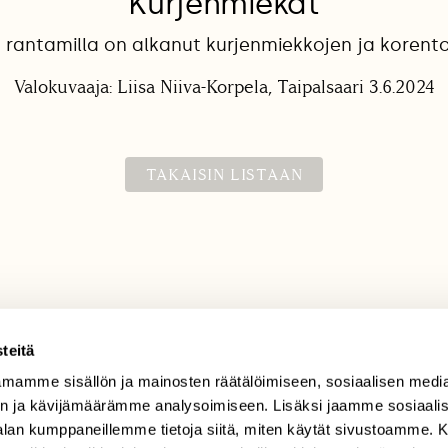
Kurjenmiekat
rantamilla on alkanut kurjenmiekkojen ja korento
Valokuvaaja: Liisa Niiva-Korpela, Taipalsaari 3.6.2024
TAKAISIN LISTAAN
teitä
mamme sisällön ja mainosten räätälöimiseen, sosiaalisen medi
TILAAJAPALVELU
n ja kävijämäärämme analysoimiseen. Lisäksi jaamme sosiaali
tilaajapalvelu@sll.fi
-alan kumppaneillemme tietoja siitä, miten käytät sivustoamme