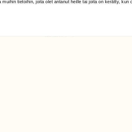
 muihin tietoihin, joita olet antanut heille tai joita on kerätty, kun 
(09) 228 08 210 (arkisin
klo 9-15)
Suomen
Luonto/tilaajapalvelu
Sörnäistenkatu 1
00580 Helsinki
ELU­
YHTEYSTIEDOT
ntaja on
Palautelomake
Yhteystiedot
palaute@suomenluonto.fi
Suomen Luonto
Sörnäistenkatu 1
00580 Helsinki
Mediatiedot
Tietosuojaseloste