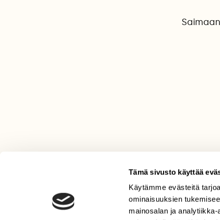
Saimaan 
Tämä sivusto käyttää eväs
Käytämme evästeitä tarjoa
LEHTI
ominaisuuksien tukemisee
Uusin lehti
mainosalan ja analytiikka