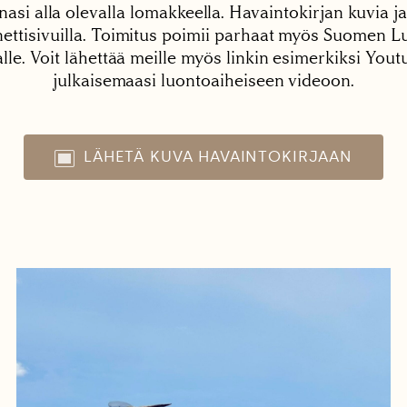
nasi alla olevalla lomakkeella. Havaintokirjan kuvia ja
tisivuilla. Toimitus poimii parhaat myös Suomen Lu
alle. Voit lähettää meille myös linkin esimerkiksi You
julkaisemaasi luontoaiheiseen videoon.
LÄHETÄ KUVA HAVAINTOKIRJAAN