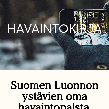
HAVAINTOKIRJA
Suomen Luonnon
ystävien oma
havaintopalsta.