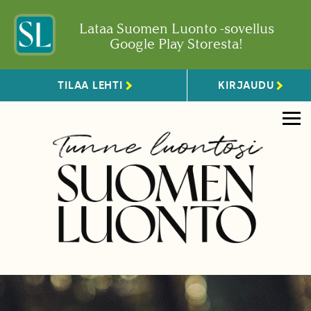
Lataa Suomen Luonto -sovellus
Google Play Storesta!
TILAA LEHTI
KIRJAUDU