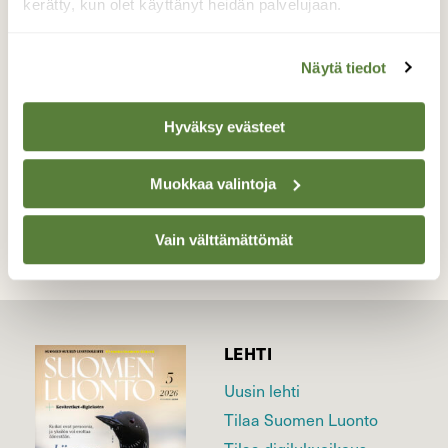
kerätty, kun olet käyttänyt heidän palvelujaan.
katsastamassa ja sieltähän löytyi muun
muassa kurjenpolvia.
Näytä tiedot
Valokuvaaja: Susanna Laine, Vesilahti 5.6.2026
Hyväksy evästeet
TAKAISIN LISTAAN
Muokkaa valintoja
Vain välttämättömät
LEHTI
Uusin lehti
Tilaa Suomen Luonto