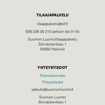
TILAAJAPALVELU
tilaajapalvelu@sll.fi
(09) 228 08 210 (arkisin klo 9-15)
Suomen Luonto/tilaajapalvelu
Sörnäistenkatu 1
00580 Helsinki
YHTEYSTIEDOT
Palautelomake
Yhteystiedot
palaute@suomenluonto.fi
Suomen Luonto
Sörnäistenkatu 1