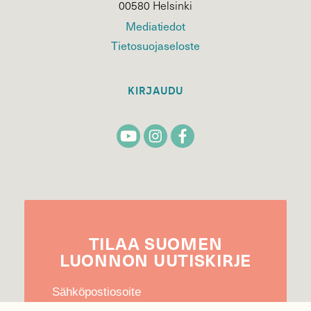
00580 Helsinki
Mediatiedot
Tietosuojaseloste
KIRJAUDU
TILAA
SUOMEN
LUONNON
UUTIS­KIRJE
Sähköpostiosoite