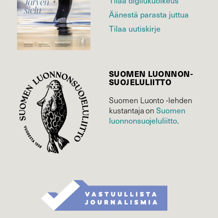
Tilaa digilukuoikeus
Äänestä parasta juttua
Tilaa uutiskirje
SUOMEN LUONNON­
SUOJELU­LIITTO
Suomen Luonto -lehden
kustantaja on
Suomen
luonnonsuojelu­liitto
.