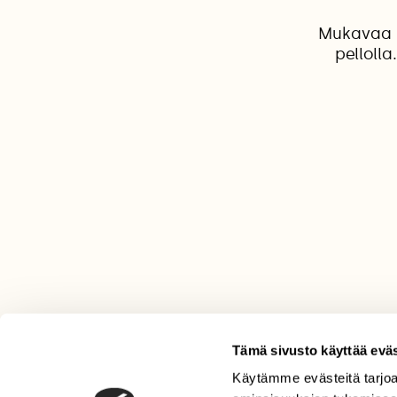
Mukavaa k
pelloll
Tämä sivusto käyttää eväs
LEHTI
Käytämme evästeitä tarjoa