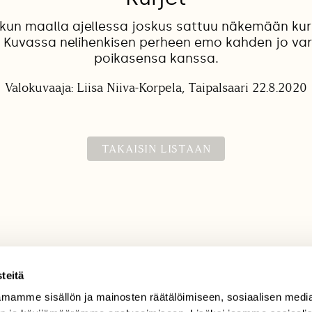
un maalla ajellessa joskus sattuu näkemään kur
a. Kuvassa nelihenkisen perheen emo kahden jo va
poikasensa kanssa.
Valokuvaaja: Liisa Niiva-Korpela, Taipalsaari 22.8.2020
TAKAISIN LISTAAN
teitä
TILAAJAPALVELU
mamme sisällön ja mainosten räätälöimiseen, sosiaalisen medi