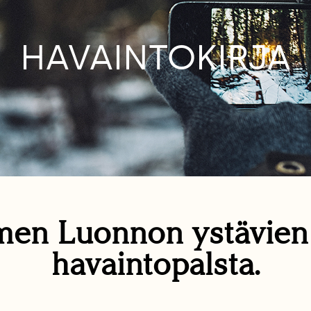
HAVAINTOKIRJA
en Luonnon ystävie
havaintopalsta.