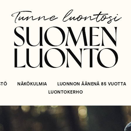
STÖ
NÄKÖKULMIA
LUONNON ÄÄNENÄ 85 VUOTTA
LUONTOKERHO