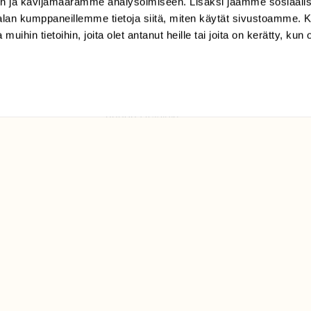
n ja kävijämäärämme analysoimiseen. Lisäksi jaamme sosiaali
tilaajapalvelu@sll.fi
-alan kumppaneillemme tietoja siitä, miten käytät sivustoamme
(09) 228 08 210 (arkisin
 muihin tietoihin, joita olet antanut heille tai joita on kerätty, kun 
klo 9-15)
Suomen
Luonto/tilaajapalvelu
Sörnäistenkatu 1
00580 Helsinki
ELU­
YHTEYSTIEDOT
ntaja on
Palautelomake
Yhteystiedot
palaute@suomenluonto.fi
Suomen Luonto
Sörnäistenkatu 1
00580 Helsinki
Mediatiedot