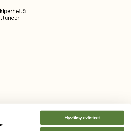
kiperheitä
rttuneen
Hyväksy evästeet
an