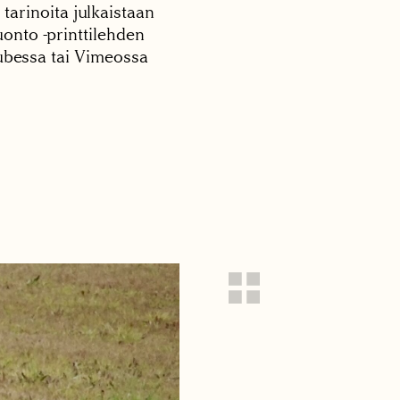
 tarinoita julkaistaan
onto -printtilehden
tubessa tai Vimeossa