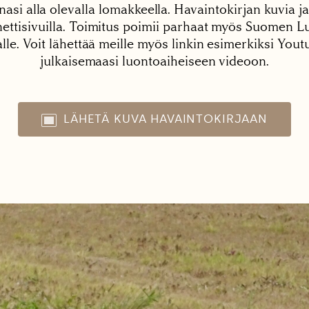
nasi alla olevalla lomakkeella. Havaintokirjan kuvia ja
tisivuilla. Toimitus poimii parhaat myös Suomen Lu
alle. Voit lähettää meille myös linkin esimerkiksi You
julkaisemaasi luontoaiheiseen videoon.
LÄHETÄ KUVA HAVAINTOKIRJAAN