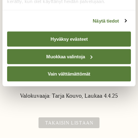
kerätty, kun olet käyttänyt heidän palvelujaan.
Näytä tiedot
Hyväksy evästeet
Kurjet
Muokkaa valintoja
Kurjet näyttivät tuossa vaiheessa
Vain välttämättömät
suunnittelevan laskeutumista, kohta
olivatkin jo liian kaukana kuvattaviksi.
Valokuvaaja: Tarja Kouvo, Laukaa 4.4.25
TAKAISIN LISTAAN