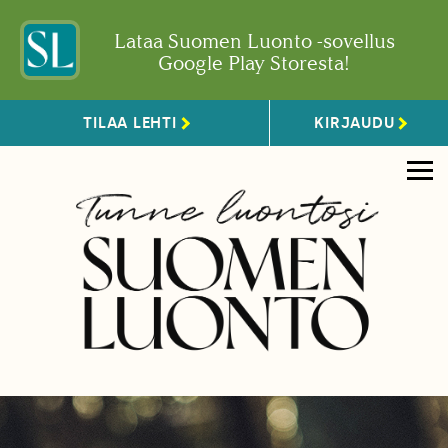
Lataa Suomen Luonto -sovellus
Google Play Storesta!
TILAA LEHTI
KIRJAUDU