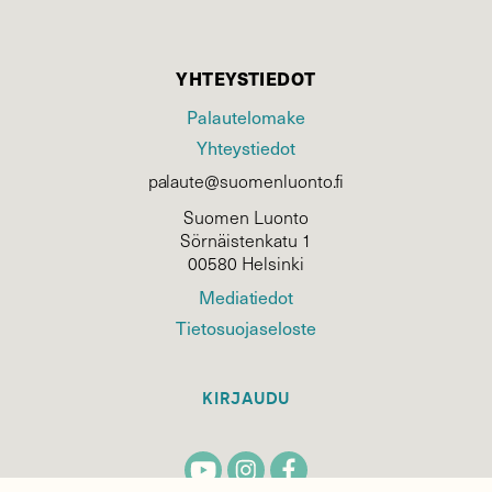
YHTEYSTIEDOT
Palautelomake
Yhteystiedot
palaute@suomenluonto.fi
Suomen Luonto
Sörnäistenkatu 1
00580 Helsinki
Mediatiedot
Tietosuojaseloste
KIRJAUDU