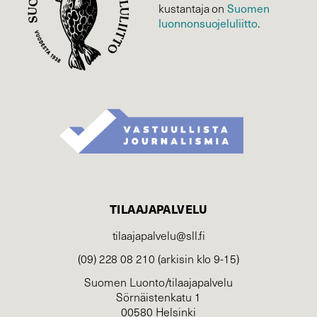
Suomen
kustantaja on
luonnonsuojelu­liitto
.
TILAAJAPALVELU
tilaajapalvelu@sll.fi
(09) 228 08 210 (arkisin klo 9-15)
Suomen Luonto/tilaajapalvelu
Sörnäistenkatu 1
00580 Helsinki