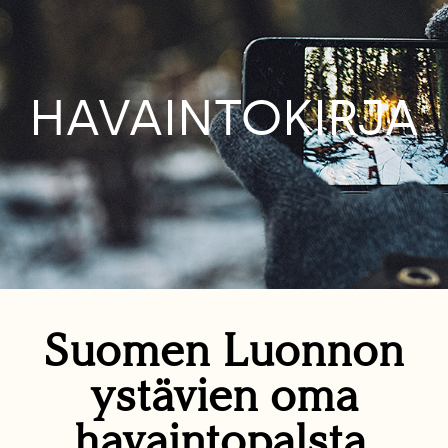
HAVAINTOKIRJA
Suomen Luonnon
ystävien oma
havaintopalsta.