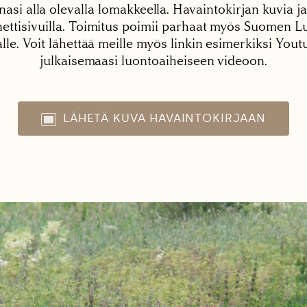
nasi alla olevalla lomakkeella. Havaintokirjan kuvia ja
tisivuilla. Toimitus poimii parhaat myös Suomen Lu
alle. Voit lähettää meille myös linkin esimerkiksi You
julkaisemaasi luontoaiheiseen videoon.
LÄHETÄ KUVA HAVAINTOKIRJAAN