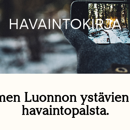
HAVAINTOKIRJA
en Luonnon ystävie
havaintopalsta.