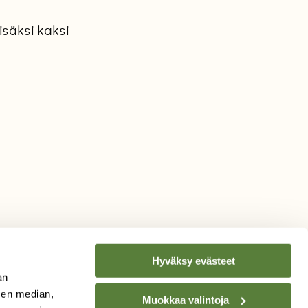
isäksi kaksi
Hyväksy evästeet
an
sen median,
Muokkaa valintoja