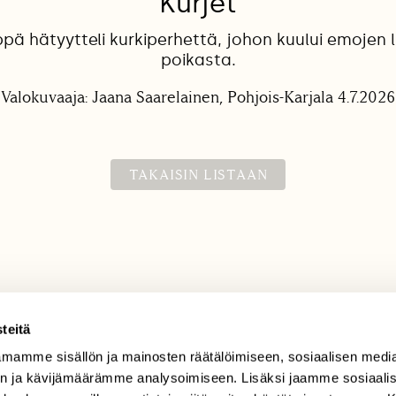
Kurjet
ä hätyytteli kurkiperhettä, johon kuului emojen l
poikasta.
Valokuvaaja: Jaana Saarelainen, Pohjois-Karjala 4.7.2026
TAKAISIN LISTAAN
teitä
mamme sisällön ja mainosten räätälöimiseen, sosiaalisen medi
TILAAJAPALVELU
n ja kävijämäärämme analysoimiseen. Lisäksi jaamme sosiaali
tilaajapalvelu@sll.fi