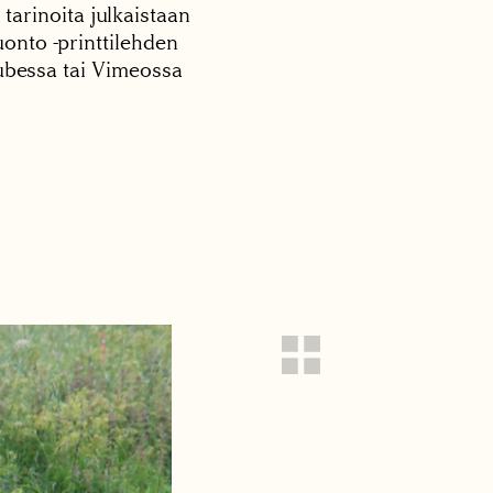
 tarinoita julkaistaan
onto -printtilehden
tubessa tai Vimeossa