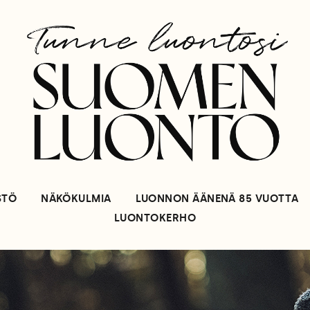
STÖ
NÄKÖKULMIA
LUONNON ÄÄNENÄ 85 VUOTTA
LUONTOKERHO