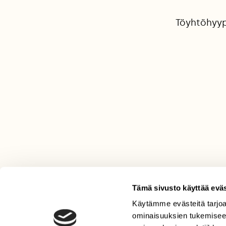
Töyhtöhyypp
Tämä sivusto käyttää eväs
Käytämme evästeitä tarjoa
LEHTI
ominaisuuksien tukemisee
Uusin lehti