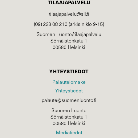
TILAAJAPALVELU
tilaajapalvelu@sll.fi
(09) 228 08 210 (arkisin klo 9-15)
Suomen Luonto/tilaajapalvelu
Sörnäistenkatu 1
00580 Helsinki
YHTEYSTIEDOT
Palautelomake
Yhteystiedot
palaute@suomenluonto.fi
Suomen Luonto
Sörnäistenkatu 1
00580 Helsinki
Mediatiedot