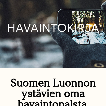
HAVAINTOKIRJA
Suomen Luonnon
ystävien oma
havaintopalsta.