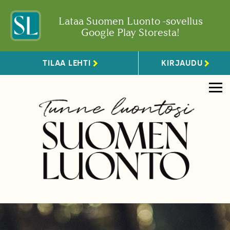
Lataa Suomen Luonto -sovellus
Google Play Storesta!
TILAA LEHTI
KIRJAUDU