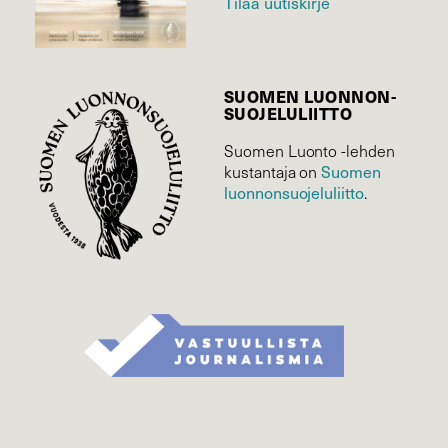
Tilaa uutiskirje
SUOMEN LUONNON­
SUOJELU­LIITTO
Suomen Luonto -lehden
kustantaja on
Suomen
luonnonsuojelu­liitto
.