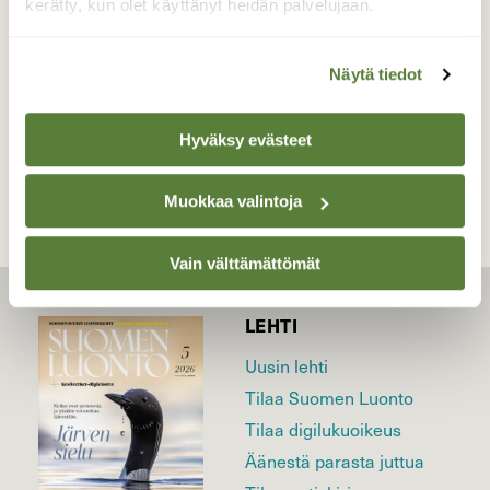
kerätty, kun olet käyttänyt heidän palvelujaan.
Valokuvaaja: sirpa jyske, Virrat Rantakunta 10.4-22
Näytä tiedot
TAKAISIN LISTAAN
Hyväksy evästeet
Muokkaa valintoja
Vain välttämättömät
LEHTI
Uusin lehti
Tilaa Suomen Luonto
Tilaa digilukuoikeus
Äänestä parasta juttua