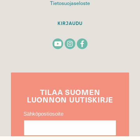
Tietosuojaseloste
KIRJAUDU
TILAA
SUOMEN
LUONNON
UUTIS­KIRJE
Sähköpostiosoite