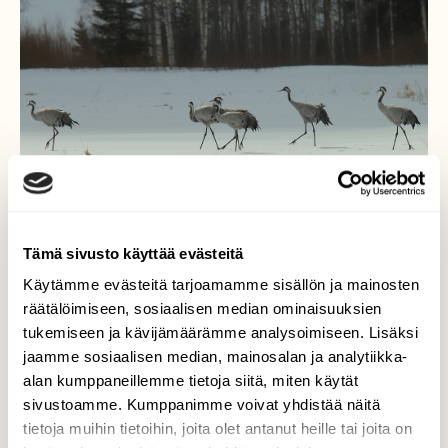
Tämä sivusto käyttää evästeitä
Käytämme evästeitä tarjoamamme sisällön ja mainosten
räätälöimiseen, sosiaalisen median ominaisuuksien
tukemiseen ja kävijämäärämme analysoimiseen. Lisäksi
Kurjet päiväkävelyllä
jaamme sosiaalisen median, mainosalan ja analytiikka-
alan kumppaneillemme tietoja siitä, miten käytät
Joukko kurkia tepasteli talvimaisemissa
Virroilla,välillä tuli lunta niskaan ja välillä oli
sivustoamme. Kumppanimme voivat yhdistää näitä
vähän parempaa säätä!
tietoja muihin tietoihin, joita olet antanut heille tai joita on