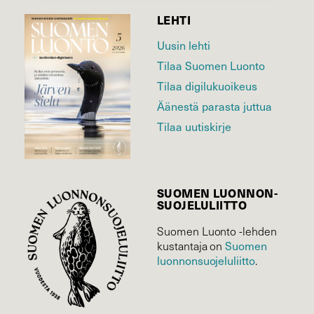
LEHTI
Uusin lehti
Tilaa Suomen Luonto
Tilaa digilukuoikeus
Äänestä parasta juttua
Tilaa uutiskirje
SUOMEN LUONNON­
SUOJELU­LIITTO
Suomen Luonto -lehden
Suomen
kustantaja on
luonnonsuojelu­liitto
.