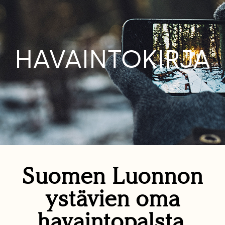
HAVAINTOKIRJA
Suomen Luonnon
ystävien oma
havaintopalsta.