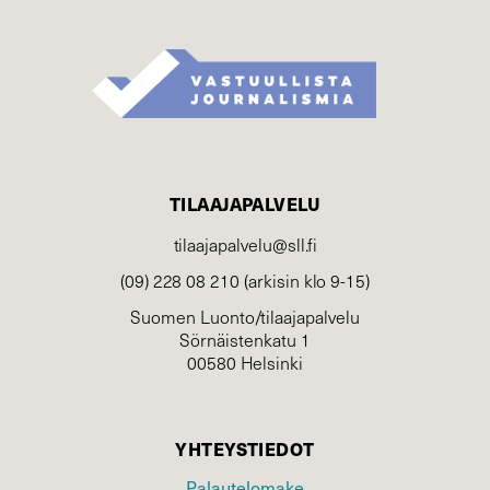
TILAAJAPALVELU
tilaajapalvelu@sll.fi
(09) 228 08 210 (arkisin klo 9-15)
Suomen Luonto/tilaajapalvelu
Sörnäistenkatu 1
00580 Helsinki
YHTEYSTIEDOT
Palautelomake