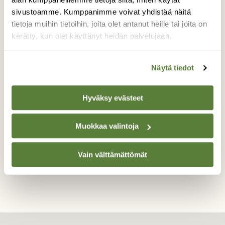
joulumarkkinoilla ja tietysti käytiin
Schönbrunnin eläntarhassa, sieltä mm.
sivustoamme. Kumppanimme voivat yhdistää näitä
bongasin 3 mantsuriankurkea ulkosalla,
tietoja muihin tietoihin, joita olet antanut heille tai joita on
näyttävä kokoinen kurki , isompi kuin
kerätty, kun olet käyttänyt heidän palvelujaan.
Suomessa pesivä kurkemme, mutta "jutteli
samalla aksentilla" kuin harmaa
Näytä tiedot
lajitoverinsa.
Valokuvaaja: Pirkko Siukonen, Wien, Schönbrunnin
Hyväksy evästeet
eläintarha 27.11.2018
Muokkaa valintoja
TAKAISIN LISTAAN
Vain välttämättömät