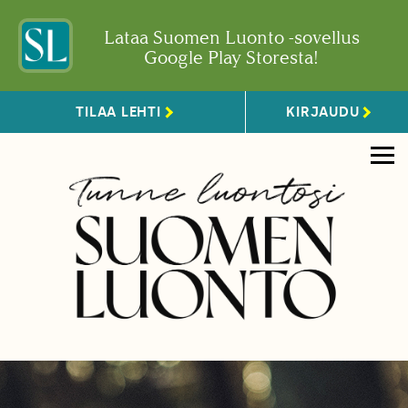
Lataa Suomen Luonto -sovellus
Google Play Storesta!
TILAA LEHTI
KIRJAUDU