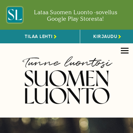
Lataa Suomen Luonto -sovellus
Google Play Storesta!
TILAA LEHTI
KIRJAUDU