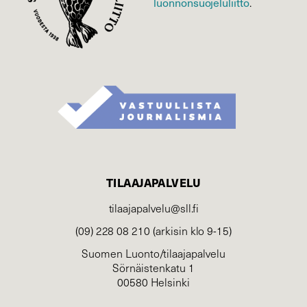
luonnonsuojelu­liitto
.
TILAAJAPALVELU
tilaajapalvelu@sll.fi
(09) 228 08 210 (arkisin klo 9-15)
Suomen Luonto/tilaajapalvelu
Sörnäistenkatu 1
00580 Helsinki