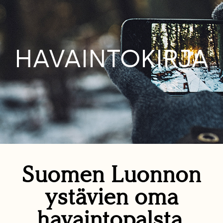
HAVAINTOKIRJA
Suomen Luonnon
ystävien oma
havaintopalsta.