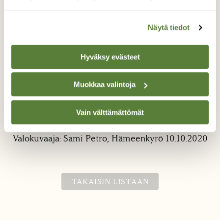
Näytä tiedot
Hyväksy evästeet
Kurkiaura 10.10.2020
Muokkaa valintoja
Pihaa laittaessa talviteloille, huomasin kuvan
Vain välttämättömät
kurkiauran lentävän Etelää kohti.
Valokuvaaja: Sami Petro, Hämeenkyrö 10.10.2020
TAKAISIN LISTAAN