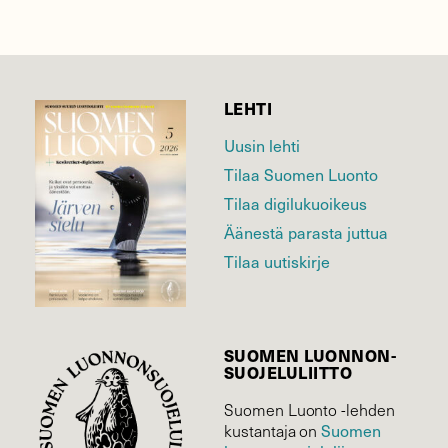
LEHTI
Uusin lehti
Tilaa Suomen Luonto
Tilaa digilukuoikeus
Äänestä parasta juttua
Tilaa uutiskirje
SUOMEN LUONNON­
SUOJELU­LIITTO
Suomen Luonto -lehden
kustantaja on
Suomen