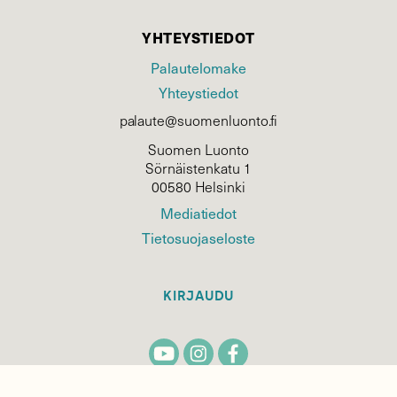
YHTEYSTIEDOT
Palautelomake
Yhteystiedot
palaute@suomenluonto.fi
Suomen Luonto
Sörnäistenkatu 1
00580 Helsinki
Mediatiedot
Tietosuojaseloste
KIRJAUDU