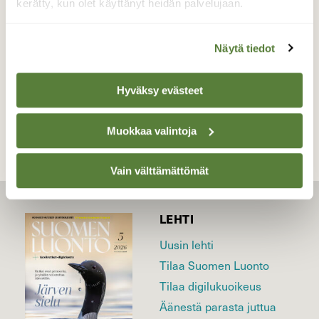
kerätty, kun olet käyttänyt heidän palvelujaan.
Valokuvaaja: Irja Lehtinen, Vesilahti 22.9.2025
Näytä tiedot
TAKAISIN LISTAAN
Hyväksy evästeet
Muokkaa valintoja
Vain välttämättömät
LEHTI
Uusin lehti
Tilaa Suomen Luonto
Tilaa digilukuoikeus
Äänestä parasta juttua