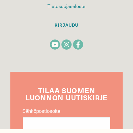
Tietosuojaseloste
KIRJAUDU
TILAA
SUOMEN
LUONNON
UUTIS­KIRJE
Sähköpostiosoite