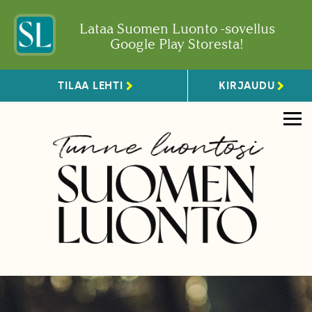
Lataa Suomen Luonto -sovellus
Google Play Storesta!
TILAA LEHTI
KIRJAUDU