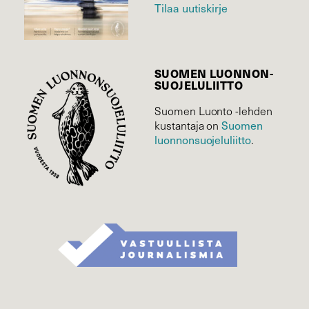
Tilaa uutiskirje
SUOMEN LUONNON­
SUOJELU­LIITTO
Suomen Luonto -lehden
Suomen
kustantaja on
luonnonsuojelu­liitto
.