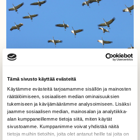
Tämä sivusto käyttää evästeitä
Käytämme evästeitä tarjoamamme sisällön ja mainosten
räätälöimiseen, sosiaalisen median ominaisuuksien
tukemiseen ja kävijämäärämme analysoimiseen. Lisäksi
Kurkien kokoontuminen
jaamme sosiaalisen median, mainosalan ja analytiikka-
alan kumppaneillemme tietoja siitä, miten käytät
Upeita kurkiparvia laskeutui sänkipelloille
sivustoamme. Kumppanimme voivat yhdistää näitä
lepäämään ja tankkaamaan pitkää
tietoja muihin tietoihin, joita olet antanut heille tai joita on
lentoaan varten