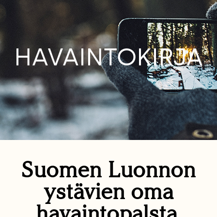
HAVAINTOKIRJA
Suomen Luonnon
ystävien oma
havaintopalsta.