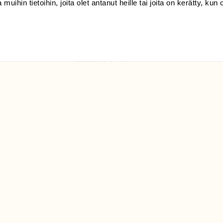
 muihin tietoihin, joita olet antanut heille tai joita on kerätty, kun 
(09) 228 08 210 (arkisin
klo 9-15)
Suomen
Luonto/tilaajapalvelu
Sörnäistenkatu 1
00580 Helsinki
ELU­
YHTEYSTIEDOT
ntaja on
Palautelomake
Yhteystiedot
palaute@suomenluonto.fi
Suomen Luonto
Sörnäistenkatu 1
00580 Helsinki
Mediatiedot
Tietosuojaseloste