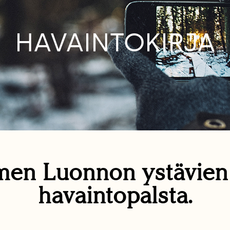
HAVAINTOKIRJA
en Luonnon ystävie
havaintopalsta.