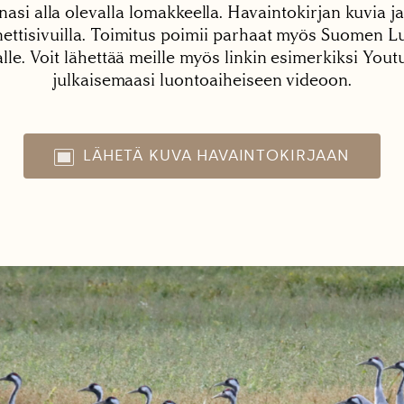
nasi alla olevalla lomakkeella. Havaintokirjan kuvia ja
tisivuilla. Toimitus poimii parhaat myös Suomen Lu
alle. Voit lähettää meille myös linkin esimerkiksi You
julkaisemaasi luontoaiheiseen videoon.
LÄHETÄ KUVA HAVAINTOKIRJAAN