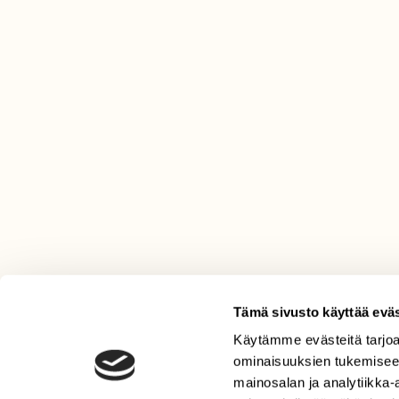
Tämä sivusto käyttää eväs
Käytämme evästeitä tarjoa
LEHTI
ominaisuuksien tukemisee
Uusin lehti
mainosalan ja analytiikka