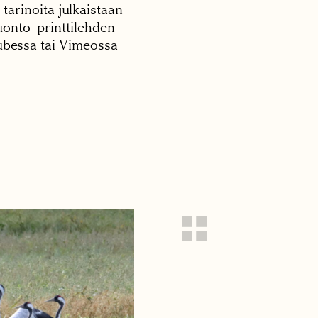
 tarinoita julkaistaan
onto -printtilehden
tubessa tai Vimeossa