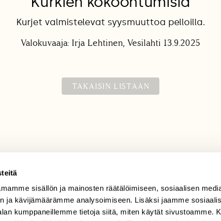
Kurkien kokoontumisia
Kurjet valmistelevat syysmuuttoa pelloilla.
Valokuvaaja: Irja Lehtinen, Vesilahti 13.9.2025
TAKAISIN LISTAAN
teitä
mamme sisällön ja mainosten räätälöimiseen, sosiaalisen medi
TILAAJAPALVELU
n ja kävijämäärämme analysoimiseen. Lisäksi jaamme sosiaali
tilaajapalvelu@sll.fi
-alan kumppaneillemme tietoja siitä, miten käytät sivustoamme