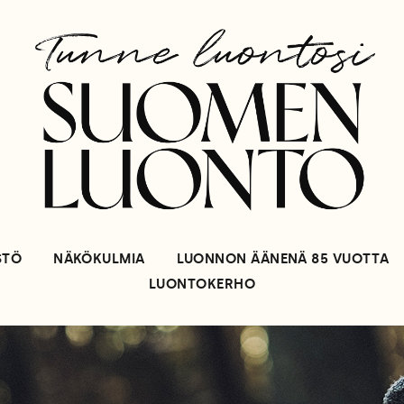
STÖ
NÄKÖKULMIA
LUONNON ÄÄNENÄ 85 VUOTTA
LUONTOKERHO