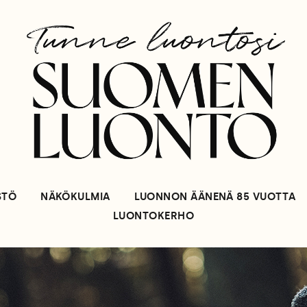
STÖ
NÄKÖKULMIA
LUONNON ÄÄNENÄ 85 VUOTTA
LUONTOKERHO