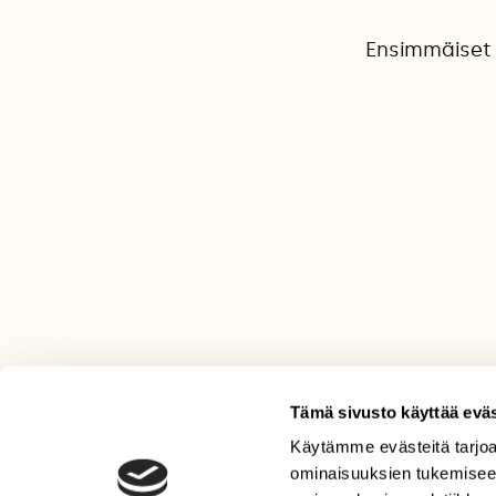
Ensimmäiset k
Tämä sivusto käyttää eväs
Käytämme evästeitä tarjoa
LEHTI
ominaisuuksien tukemisee
Uusin lehti