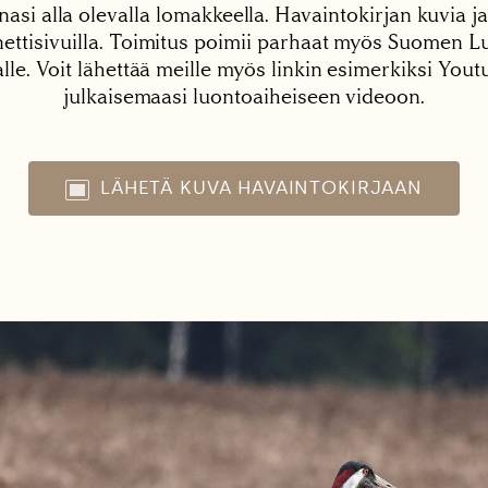
nasi alla olevalla lomakkeella. Havaintokirjan kuvia ja
tisivuilla. Toimitus poimii parhaat myös Suomen Lu
alle. Voit lähettää meille myös linkin esimerkiksi You
julkaisemaasi luontoaiheiseen videoon.
LÄHETÄ KUVA HAVAINTOKIRJAAN