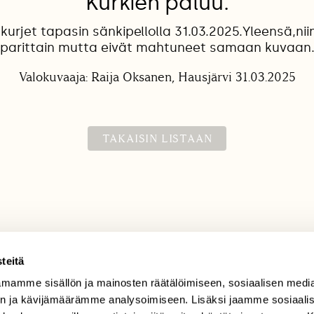
Kurkien paluu.
urjet tapasin sänkipellolla 31.03.2025.Yleensä,niin
parittain mutta eivät mahtuneet samaan kuvaan
Valokuvaaja: Raija Oksanen, Hausjärvi 31.03.2025
TAKAISIN LISTAAN
teitä
mamme sisällön ja mainosten räätälöimiseen, sosiaalisen medi
TILAAJAPALVELU
n ja kävijämäärämme analysoimiseen. Lisäksi jaamme sosiaali
tilaajapalvelu@sll.fi