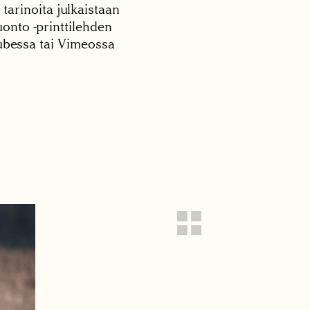
 tarinoita julkaistaan
onto -printtilehden
tubessa tai Vimeossa