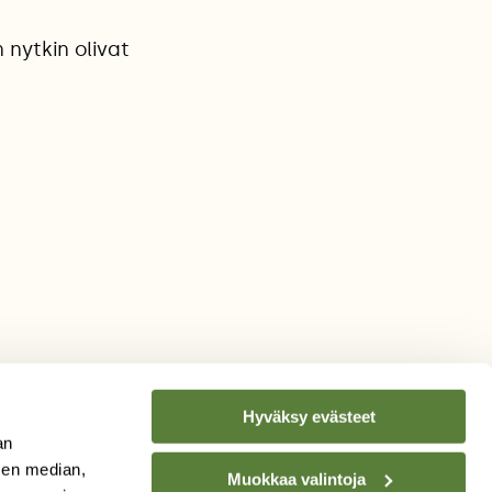
 nytkin olivat
.
Hyväksy evästeet
an
sen median,
Muokkaa valintoja