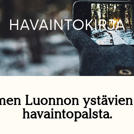
HAVAINTOKIRJA
en Luonnon ystävie
havaintopalsta.