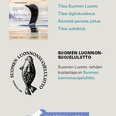
Tilaa Suomen Luonto
Tilaa digilukuoikeus
Äänestä parasta juttua
Tilaa uutiskirje
SUOMEN LUONNON­
SUOJELU­LIITTO
Suomen Luonto -lehden
Suomen
kustantaja on
luonnonsuojelu­liitto
.