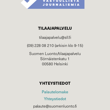
TILAAJAPALVELU
tilaajapalvelu@sll.fi
(09) 228 08 210 (arkisin klo 9-15)
Suomen Luonto/tilaajapalvelu
Sörnäistenkatu 1
00580 Helsinki
YHTEYSTIEDOT
Palautelomake
Yhteystiedot
palaute@suomenluonto.fi