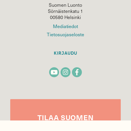
Suomen Luonto
Sörnäistenkatu 1
00580 Helsinki
Mediatiedot
Tietosuojaseloste
KIRJAUDU
TILAA
SUOMEN
LUONNON
UUTIS­KIRJE