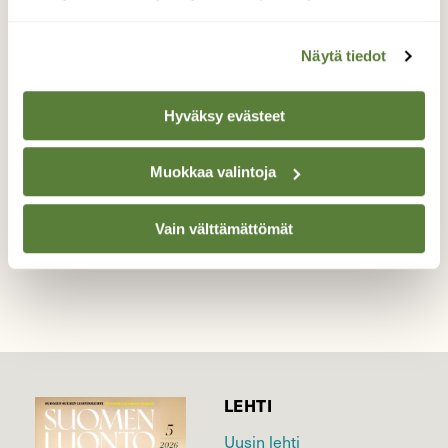
kurkien rituaalit
Näytä tiedot
Kurjet alkavat varhaisessa keväässä
poikasten tekoon.
Hyväksy evästeet
Valokuvaaja: tapio keinonen, Emäsalo Porvoo 19.4
Muokkaa valintoja
TAKAISIN LISTAAN
Vain välttämättömät
LEHTI
Uusin lehti