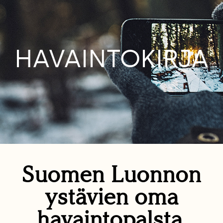
HAVAINTOKIRJA
Suomen Luonnon
ystävien oma
havaintopalsta.