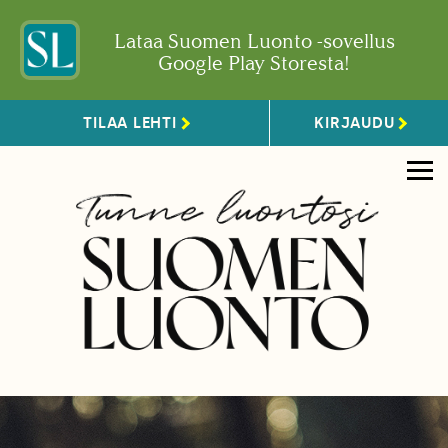
Lataa Suomen Luonto -sovellus
Google Play Storesta!
TILAA LEHTI
KIRJAUDU