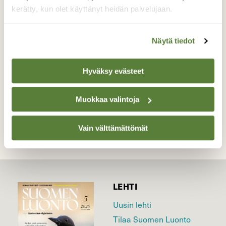
Ajomatkalla hiljaisella kylätiellä havaitsin
kerätty, kun olet käyttänyt heidän palvelujaan.
peltoaukeamalla nämä kurjet
Valokuvaaja: Sirkka Ruotoistenmäki, Pyhäjärvi
Näytä tiedot
14.06.2020 7:05
Hyväksy evästeet
TAKAISIN LISTAAN
Muokkaa valintoja
Vain välttämättömät
LEHTI
Uusin lehti
Tilaa Suomen Luonto