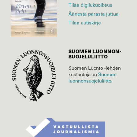
Tilaa digilukuoikeus
Äänestä parasta juttua
Tilaa uutiskirje
SUOMEN LUONNON­
SUOJELU­LIITTO
Suomen Luonto -lehden
Suomen
kustantaja on
luonnonsuojelu­liitto
.