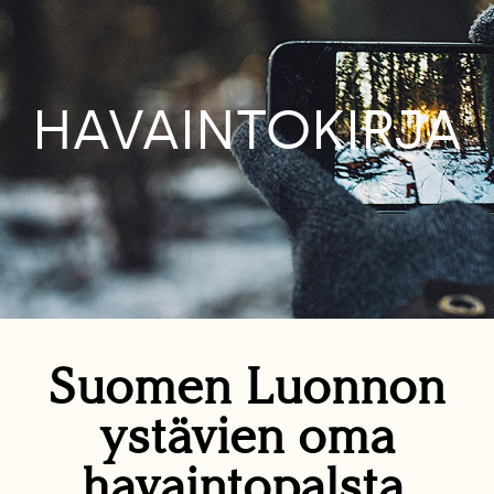
HAVAINTOKIRJA
Suomen Luonnon
ystävien oma
havaintopalsta.