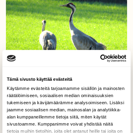
Tämä sivusto käyttää evästeitä
Käytämme evästeitä tarjoamamme sisällön ja mainosten
räätälöimiseen, sosiaalisen median ominaisuuksien
tukemiseen ja kävijämäärämme analysoimiseen. Lisäksi
jaamme sosiaalisen median, mainosalan ja analytiikka-
Kurkipari tienvarsiniityllä
alan kumppaneillemme tietoja siitä, miten käytät
16.6.2020 klo 7
sivustoamme. Kumppanimme voivat yhdistää näitä
tietoja muihin tietoihin, joita olet antanut heille tai joita on