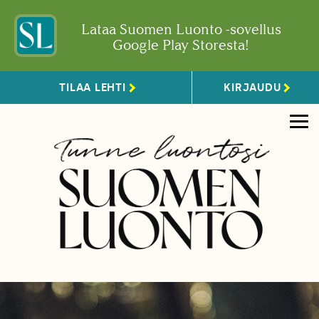
Lataa Suomen Luonto -sovellus
Google Play Storesta!
TILAA LEHTI
KIRJAUDU