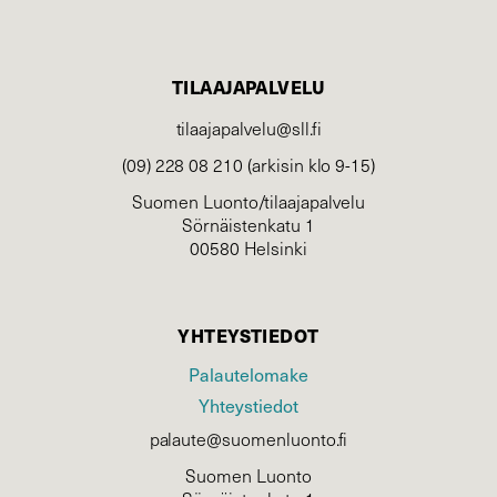
TILAAJAPALVELU
tilaajapalvelu@sll.fi
(09) 228 08 210 (arkisin klo 9-15)
Suomen Luonto/tilaajapalvelu
Sörnäistenkatu 1
00580 Helsinki
YHTEYSTIEDOT
Palautelomake
Yhteystiedot
palaute@suomenluonto.fi
Suomen Luonto