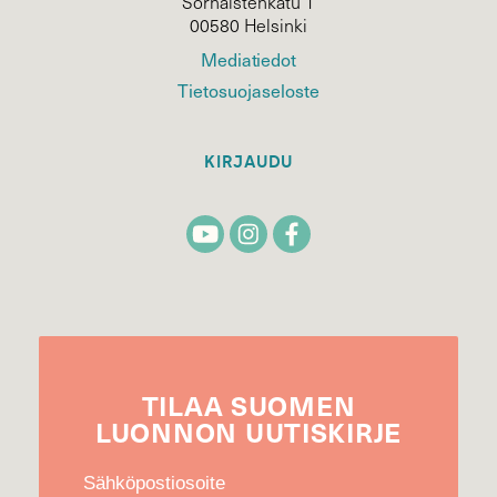
Sörnäistenkatu 1
00580 Helsinki
Mediatiedot
Tietosuojaseloste
KIRJAUDU
TILAA
SUOMEN
LUONNON
UUTIS­KIRJE
Sähköpostiosoite