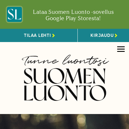
Lataa Suomen Luonto -sovellus
Google Play Storesta!
TILAA LEHTI
KIRJAUDU