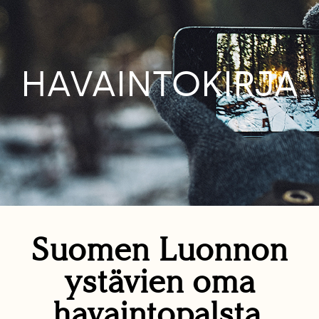
HAVAINTOKIRJA
Suomen Luonnon
ystävien oma
havaintopalsta.