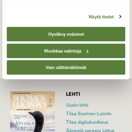
pähkinää
Valokuvaaja: Juhani Peltonen, Turku 10.5.2025
Näytä tiedot
Hyväksy evästeet
TAKAISIN LISTAAN
Muokkaa valintoja
Vain välttämättömät
LEHTI
Uusin lehti
Tilaa Suomen Luonto
Tilaa digilukuoikeus
Äänestä parasta juttua