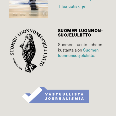
Tilaa uutiskirje
SUOMEN LUONNON­
SUOJELU­LIITTO
Suomen Luonto -lehden
kustantaja on
Suomen
luonnonsuojelu­liitto
.