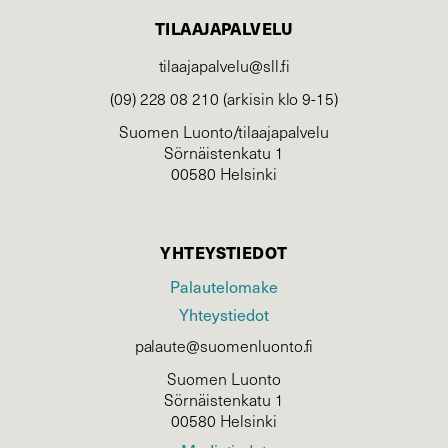
TILAAJAPALVELU
tilaajapalvelu@sll.fi
(09) 228 08 210 (arkisin klo 9-15)
Suomen Luonto/tilaajapalvelu
Sörnäistenkatu 1
00580 Helsinki
YHTEYSTIEDOT
Palautelomake
Yhteystiedot
palaute@suomenluonto.fi
Suomen Luonto
Sörnäistenkatu 1
00580 Helsinki