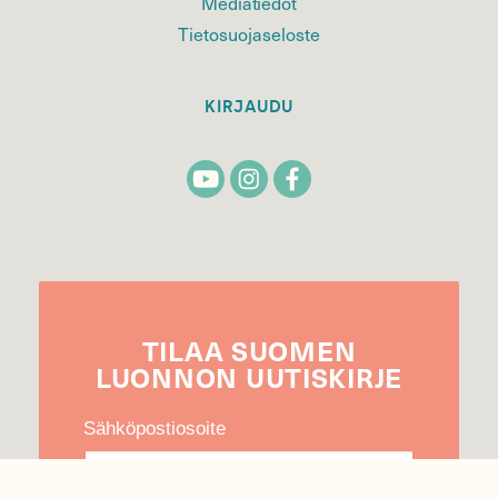
Mediatiedot
Tietosuojaseloste
KIRJAUDU
TILAA
SUOMEN
LUONNON
UUTIS­KIRJE
Sähköpostiosoite