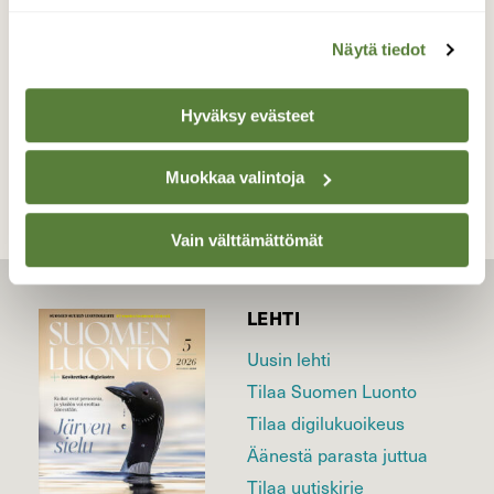
Valokuvaaja: Leena Rissanen, Valtimo Kesäkuu
Näytä tiedot
TAKAISIN LISTAAN
Hyväksy evästeet
Muokkaa valintoja
Vain välttämättömät
LEHTI
Uusin lehti
Tilaa Suomen Luonto
Tilaa digilukuoikeus
Äänestä parasta juttua
Tilaa uutiskirje