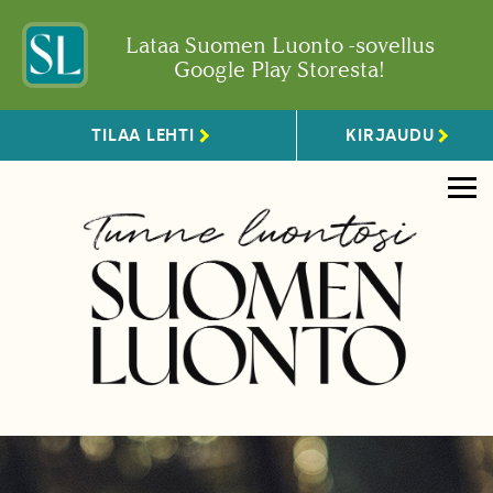
Lataa Suomen Luonto -sovellus
Google Play Storesta!
TILAA LEHTI
KIRJAUDU