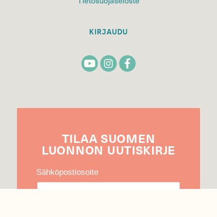
Tietosuojaseloste
KIRJAUDU
TILAA
SUOMEN
LUONNON
UUTIS­KIRJE
Sähköpostiosoite