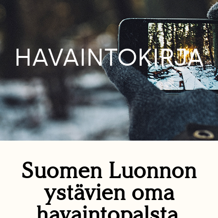
HAVAINTOKIRJA
Suomen Luonnon
ystävien oma
havaintopalsta.