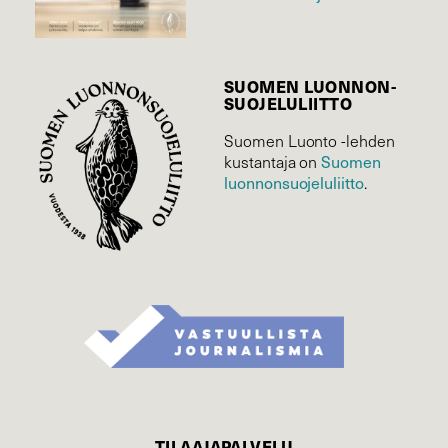
SUOMEN LUONNON­
SUOJELU­LIITTO
Suomen Luonto -lehden
kustantaja on
Suomen
luonnonsuojelu­liitto
.
TILAAJAPALVELU