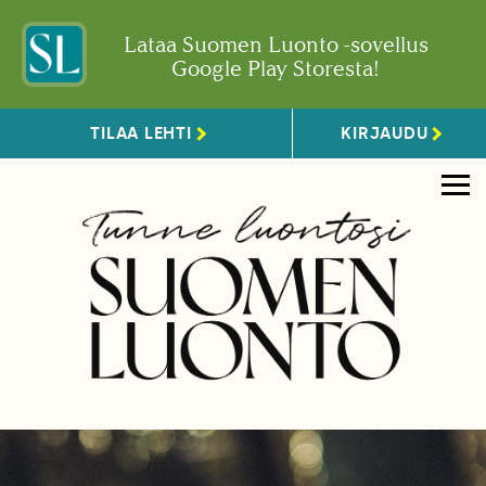
Lataa Suomen Luonto -sovellus
Google Play Storesta!
TILAA LEHTI
KIRJAUDU