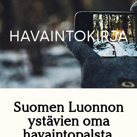
HAVAINTOKIRJA
Suomen Luonnon
ystävien oma
havaintopalsta.