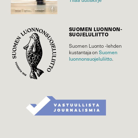
SUOMEN LUONNON­
SUOJELU­LIITTO
Suomen Luonto -lehden
Suomen
kustantaja on
luonnonsuojelu­liitto
.