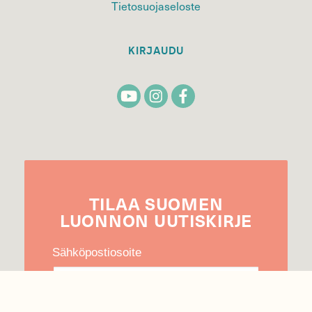
Tietosuojaseloste
KIRJAUDU
TILAA
SUOMEN
LUONNON
UUTIS­KIRJE
Sähköpostiosoite