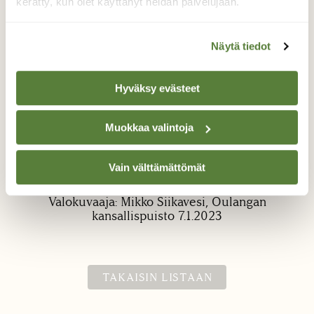
kerätty, kun olet käyttänyt heidän palvelujaan.
Näytä tiedot
Hyväksy evästeet
Kuukkelin kätköt
Muokkaa valintoja
Onko hyvä muisti viisautta, vai takaako
Vain välttämättömät
viisaus hyvän muistin?
Valokuvaaja: Mikko Siikavesi, Oulangan
kansallispuisto 7.1.2023
TAKAISIN LISTAAN