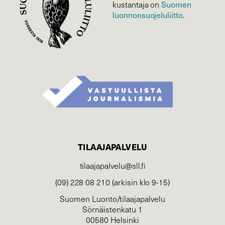
kustantaja on
Suomen
luonnonsuojelu­liitto
.
TILAAJAPALVELU
tilaajapalvelu@sll.fi
(09) 228 08 210 (arkisin klo 9-15)
Suomen Luonto/tilaajapalvelu
Sörnäistenkatu 1
00580 Helsinki