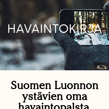
HAVAINTOKIRJA
Suomen Luonnon
ystävien oma
havaintopalsta.