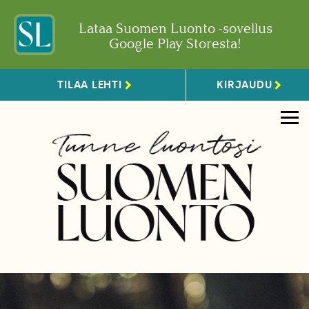
Lataa Suomen Luonto -sovellus
Google Play Storesta!
TILAA LEHTI
KIRJAUDU