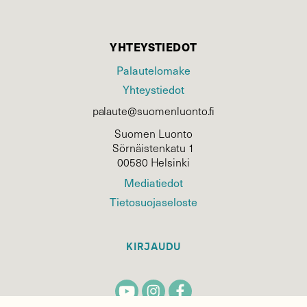
YHTEYSTIEDOT
Palautelomake
Yhteystiedot
palaute@suomenluonto.fi
Suomen Luonto
Sörnäistenkatu 1
00580 Helsinki
Mediatiedot
Tietosuojaseloste
KIRJAUDU