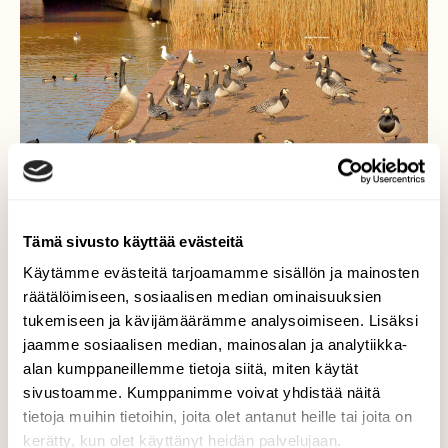
Tämä sivusto käyttää evästeitä
Käytämme evästeitä tarjoamamme sisällön ja mainosten
räätälöimiseen, sosiaalisen median ominaisuuksien
tukemiseen ja kävijämäärämme analysoimiseen. Lisäksi
Kuulutte komentooni!
jaamme sosiaalisen median, mainosalan ja analytiikka-
alan kumppaneillemme tietoja siitä, miten käytät
Kanadanhanhi tuli moikkaamaan
sivustoamme. Kumppanimme voivat yhdistää näitä
valkoposkihanhia.
tietoja muihin tietoihin, joita olet antanut heille tai joita on
kerätty, kun olet käyttänyt heidän palvelujaan.