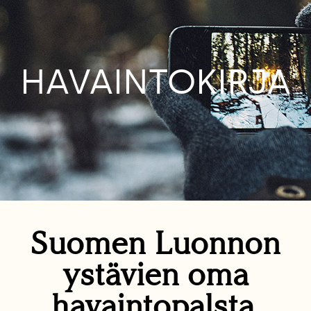
HAVAINTOKIRJA
Suomen Luonnon
ystävien oma
havaintopalsta.