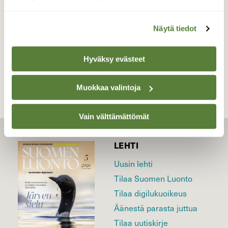
Valokuvaaja: Reijo Juurinen, Tokoinranta Huhtikuu
Näytä tiedot
TAKAISIN LISTAAN
Hyväksy evästeet
Muokkaa valintoja
Vain välttämättömät
LEHTI
Uusin lehti
Tilaa Suomen Luonto
Tilaa digilukuoikeus
Äänestä parasta juttua
Tilaa uutiskirje