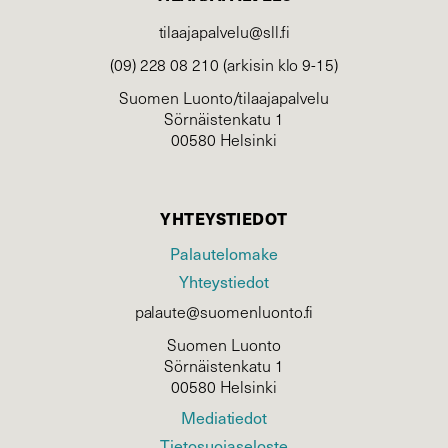
tilaajapalvelu@sll.fi
(09) 228 08 210 (arkisin klo 9-15)
Suomen Luonto/tilaajapalvelu
Sörnäistenkatu 1
00580 Helsinki
YHTEYSTIEDOT
Palautelomake
Yhteystiedot
palaute@suomenluonto.fi
Suomen Luonto
Sörnäistenkatu 1
00580 Helsinki
Mediatiedot
Tietosuojaseloste