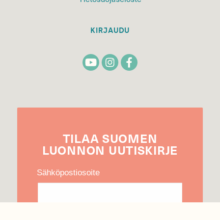
KIRJAUDU
TILAA
SUOMEN
LUONNON
UUTIS­KIRJE
Sähköpostiosoite
Hyväksyn tietojeni käytön uutiskirjeen