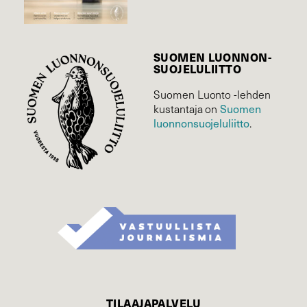
SUOMEN LUONNON­
SUOJELU­LIITTO
Suomen Luonto -lehden
Suomen
kustantaja on
luonnonsuojelu­liitto
.
TILAAJAPALVELU