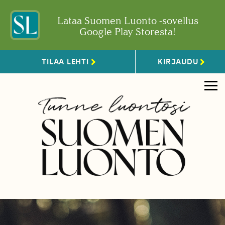
Lataa Suomen Luonto -sovellus
Google Play Storesta!
TILAA LEHTI
KIRJAUDU