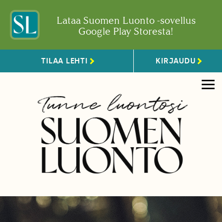
Lataa Suomen Luonto -sovellus
Google Play Storesta!
TILAA LEHTI
KIRJAUDU