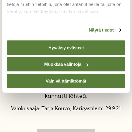
tietoja muihin tietoihin, joita olet antanut heille tai joita on
kerätty, kun olet käyttänyt heidän palvelujaan.
Näytä tiedot
Kuun säteet
Hyväksy evästeet
Revontulia olin kyttäämässä, mutta
Muokkaa valintoja
päähuomion minulta vei Kuun katseleminen,
kuinka se välistä sumeni pilvipeitteen taakse,
Vain välttämättömät
sitten kohta kirkastui. Lopulta revontuletkin
ilmestyivät taivaalle ja tuli tunne, että
kannatti lähteä.
Valokuvaaja: Tarja Kouvo, Karigasniemi 29.9.21