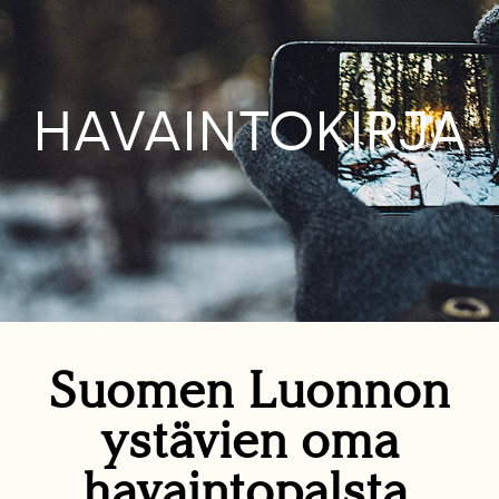
HAVAINTOKIRJA
Suomen Luonnon
ystävien oma
havaintopalsta.