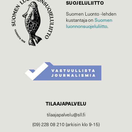
SUOJELU­LIITTO
Suomen Luonto -lehden
Suomen
kustantaja on
luonnonsuojelu­liitto
.
TILAAJAPALVELU
tilaajapalvelu@sll.fi
(09) 228 08 210 (arkisin klo 9-15)