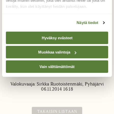
tietoja muihin tietoihin, joita olet antanut heille tai joita on
kerätty, kun olet käyttänyt heidän palvelujaan.
Näytä tiedot
Hyväksy evästeet
Kuunsilta
Muokkaa valintoja
Lähes täysikuu houkutteli kuvaamaa
nousevaa kuuta pakkashuuruisessa säässä.
Vain välttämättömät
Kuunvalo heijastui ohuelle rosoisesti
jäätyneelle Pyhäjärven järvenpinnalle.
Valokuvaaja: Sirkka Ruotoistenmäki, Pyhäjärvi
06.11.2014 16:18
TAKAISIN LISTAAN