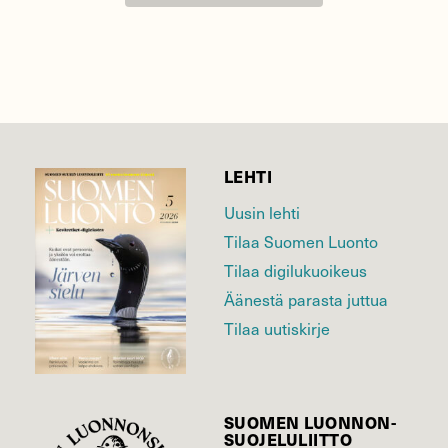
LEHTI
Uusin lehti
Tilaa Suomen Luonto
Tilaa digilukuoikeus
Äänestä parasta juttua
Tilaa uutiskirje
SUOMEN LUONNON­
SUOJELU­LIITTO