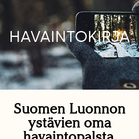
HAVAINTOKIRJA
Suomen Luonnon
ystävien oma
havaintopalsta.