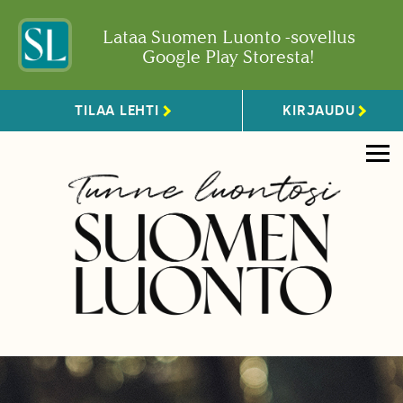
Lataa Suomen Luonto -sovellus
Google Play Storesta!
TILAA LEHTI
KIRJAUDU