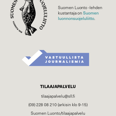
Suomen Luonto -lehden
Suomen
kustantaja on
luonnonsuojelu­liitto
.
TILAAJAPALVELU
tilaajapalvelu@sll.fi
(09) 228 08 210 (arkisin klo 9-15)
Suomen Luonto/tilaajapalvelu