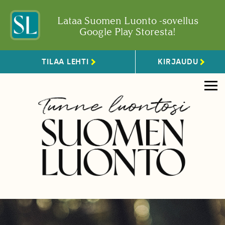
Lataa Suomen Luonto -sovellus
Google Play Storesta!
TILAA LEHTI
KIRJAUDU