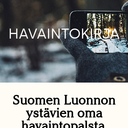
HAVAINTOKIRJA
Suomen Luonnon
ystävien oma
havaintopalsta.