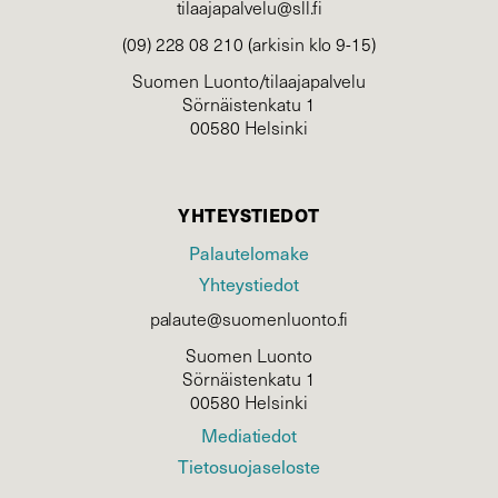
tilaajapalvelu@sll.fi
(09) 228 08 210 (arkisin klo 9-15)
Suomen Luonto/tilaajapalvelu
Sörnäistenkatu 1
00580 Helsinki
YHTEYSTIEDOT
Palautelomake
Yhteystiedot
palaute@suomenluonto.fi
Suomen Luonto
Sörnäistenkatu 1
00580 Helsinki
Mediatiedot
Tietosuojaseloste