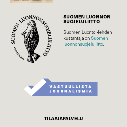
SUOMEN LUONNON­
SUOJELU­LIITTO
Suomen Luonto -lehden
kustantaja on
Suomen
luonnonsuojelu­liitto
.
TILAAJAPALVELU