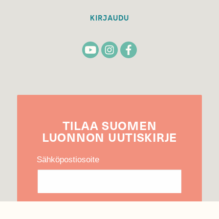
KIRJAUDU
TILAA
SUOMEN
LUONNON
UUTIS­KIRJE
Sähköpostiosoite
Hyväksyn tietojeni käytön uutiskirjeen
lähettämiseen