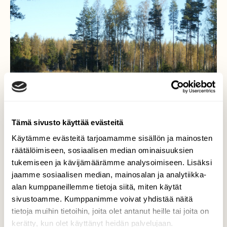
Tämä sivusto käyttää evästeitä
Käytämme evästeitä tarjoamamme sisällön ja mainosten
räätälöimiseen, sosiaalisen median ominaisuuksien
Kuura-aamu
tukemiseen ja kävijämäärämme analysoimiseen. Lisäksi
jaamme sosiaalisen median, mainosalan ja analytiikka-
Toinen kuura-aamu tänä syksynä, eilen ja
alan kumppaneillemme tietoja siitä, miten käytät
tänään.
sivustoamme. Kumppanimme voivat yhdistää näitä
tietoja muihin tietoihin, joita olet antanut heille tai joita on
Valokuvaaja: Anja Mustamaa, Kouvola 25.9.2025
kerätty, kun olet käyttänyt heidän palvelujaan.