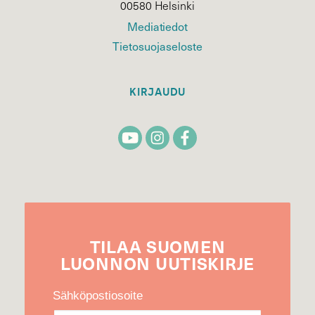
00580 Helsinki
Mediatiedot
Tietosuojaseloste
KIRJAUDU
TILAA
SUOMEN
LUONNON
UUTIS­KIRJE
Sähköpostiosoite