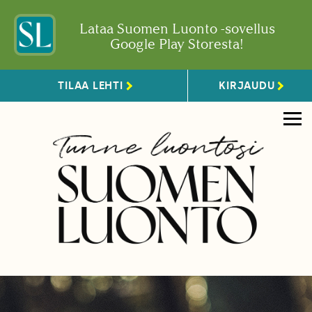
Lataa Suomen Luonto -sovellus
Google Play Storesta!
TILAA LEHTI
KIRJAUDU