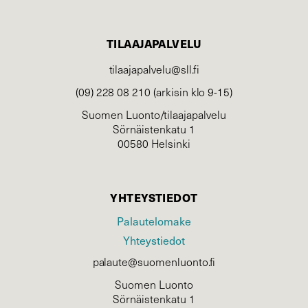
TILAAJAPALVELU
tilaajapalvelu@sll.fi
(09) 228 08 210 (arkisin klo 9-15)
Suomen Luonto/tilaajapalvelu
Sörnäistenkatu 1
00580 Helsinki
YHTEYSTIEDOT
Palautelomake
Yhteystiedot
palaute@suomenluonto.fi
Suomen Luonto
Sörnäistenkatu 1