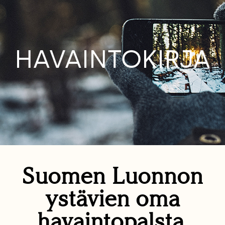
HAVAINTOKIRJA
Suomen Luonnon
ystävien oma
havaintopalsta.