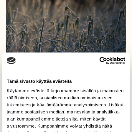
Tämä sivusto käyttää evästeitä
Käytämme evästeitä tarjoamamme sisällön ja mainosten
räätälöimiseen, sosiaalisen median ominaisuuksien
Kuuraiset aamut
tukemiseen ja kävijämäärämme analysoimiseen. Lisäksi
jaamme sosiaalisen median, mainosalan ja analytiikka-
Näin pimeässä ja kosteassa marraskuussa
alan kumppaneillemme tietoja siitä, miten käytät
voi muistella aamuja, jolloin kuura värjäsi
sivustoamme. Kumppanimme voivat yhdistää näitä
maan valkoiseksi ja linnut lauloivat.