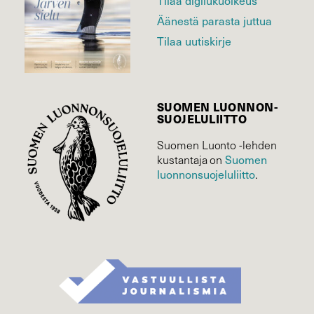
Tilaa digilukuoikeus
Äänestä parasta juttua
Tilaa uutiskirje
SUOMEN LUONNON­
SUOJELU­LIITTO
Suomen Luonto -lehden
kustantaja on
Suomen
luonnonsuojelu­liitto
.