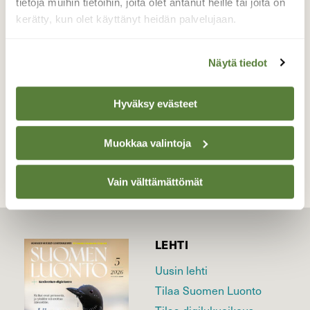
tietoja muihin tietoihin, joita olet antanut heille tai joita on
Toivotaan, että viikon päästä alkaisi jo
kerätty, kun olet käyttänyt heidän palvelujaan.
pidempi pakkasjakso.
Valokuvaaja: Tomi, Oulu lokakuu
Näytä tiedot
Hyväksy evästeet
TAKAISIN LISTAAN
Muokkaa valintoja
Vain välttämättömät
LEHTI
Uusin lehti
Tilaa Suomen Luonto