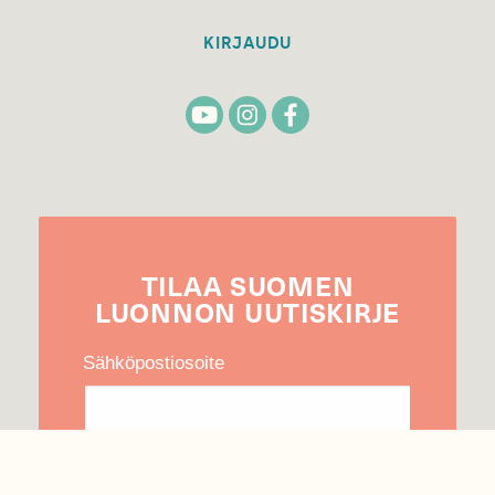
KIRJAUDU
TILAA
SUOMEN
LUONNON
UUTIS­KIRJE
Sähköpostiosoite
Hyväksyn tietojeni käytön uutiskirjeen
lähettämiseen