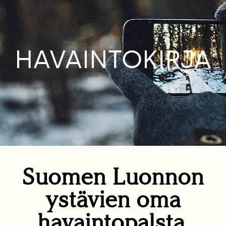
HAVAINTOKIRJA
Suomen Luonnon
ystävien oma
havaintopalsta.