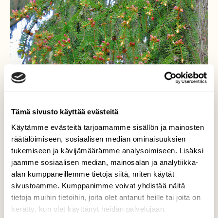
Tämä sivusto käyttää evästeitä
Käytämme evästeitä tarjoamamme sisällön ja mainosten
räätälöimiseen, sosiaalisen median ominaisuuksien
tukemiseen ja kävijämäärämme analysoimiseen. Lisäksi
jaamme sosiaalisen median, mainosalan ja analytiikka-
Kuusi alkaa kukkia
alan kumppaneillemme tietoja siitä, miten käytät
sivustoamme. Kumppanimme voivat yhdistää näitä
Käpy sato vaihtelee paljon vuosittain.
tietoja muihin tietoihin, joita olet antanut heille tai joita on
kerätty, kun olet käyttänyt heidän palvelujaan.
Valokuvaaja: Reijo Juurinen, Helsinki Toukokuu