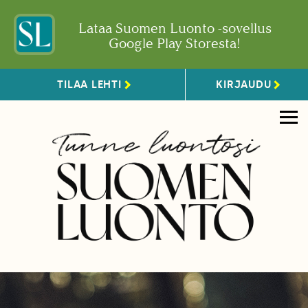
Lataa Suomen Luonto -sovellus
Google Play Storesta!
TILAA LEHTI
KIRJAUDU