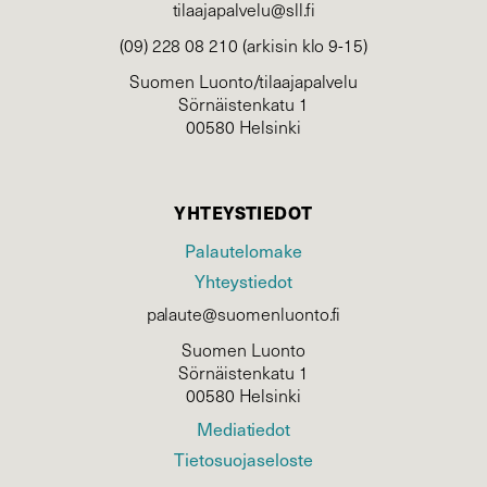
tilaajapalvelu@sll.fi
(09) 228 08 210 (arkisin klo 9-15)
Suomen Luonto/tilaajapalvelu
Sörnäistenkatu 1
00580 Helsinki
YHTEYSTIEDOT
Palautelomake
Yhteystiedot
palaute@suomenluonto.fi
Suomen Luonto
Sörnäistenkatu 1
00580 Helsinki
Mediatiedot
Tietosuojaseloste