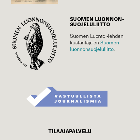
SUOMEN LUONNON­
SUOJELU­LIITTO
Suomen Luonto -lehden
Suomen
kustantaja on
luonnonsuojelu­liitto
.
TILAAJAPALVELU