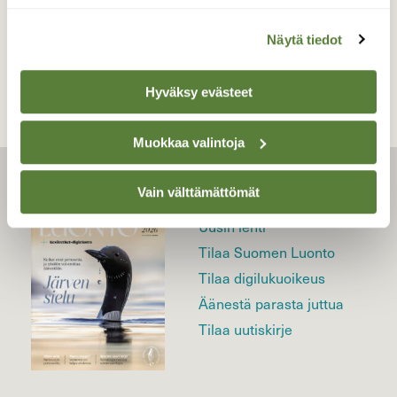
TAKAISIN LISTAAN
Näytä tiedot
Hyväksy evästeet
Muokkaa valintoja
Vain välttämättömät
LEHTI
Uusin lehti
Tilaa Suomen Luonto
Tilaa digilukuoikeus
Äänestä parasta juttua
Tilaa uutiskirje