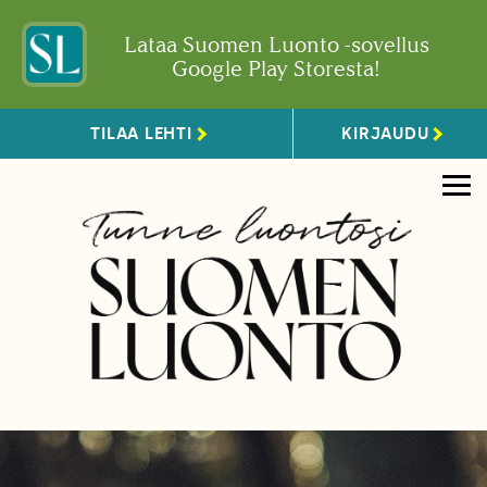
Lataa Suomen Luonto -sovellus
Google Play Storesta!
TILAA LEHTI
KIRJAUDU