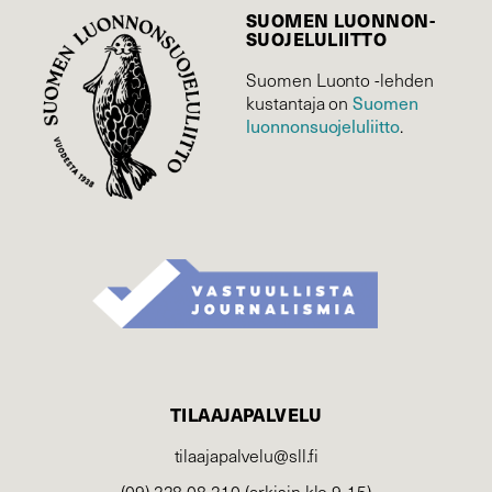
SUOMEN LUONNON­
SUOJELU­LIITTO
Suomen Luonto -lehden
Suomen
kustantaja on
luonnonsuojelu­liitto
.
TILAAJAPALVELU
tilaajapalvelu@sll.fi
(09) 228 08 210 (arkisin klo 9-15)