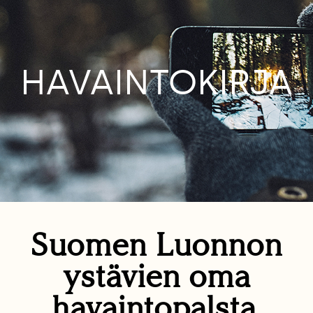
HAVAINTOKIRJA
Suomen Luonnon
ystävien oma
havaintopalsta.