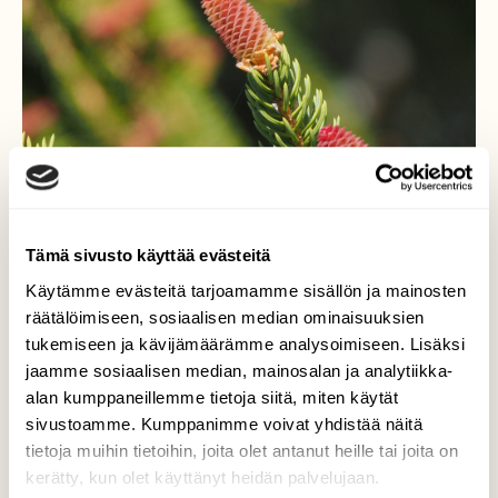
Tämä sivusto käyttää evästeitä
Käytämme evästeitä tarjoamamme sisällön ja mainosten
räätälöimiseen, sosiaalisen median ominaisuuksien
Kuusipuu-
tukemiseen ja kävijämäärämme analysoimiseen. Lisäksi
jaamme sosiaalisen median, mainosalan ja analytiikka-
kuusi on käynyt kukkimaan.
alan kumppaneillemme tietoja siitä, miten käytät
sivustoamme. Kumppanimme voivat yhdistää näitä
Valokuvaaja: Arja Valtonen, Holma Lahti 19.5.2025
tietoja muihin tietoihin, joita olet antanut heille tai joita on
kerätty, kun olet käyttänyt heidän palvelujaan.