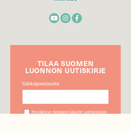
TILAA
SUOMEN
LUONNON
UUTIS­KIRJE
Sähköpostiosoite
Hyväksyn tietojeni käytön uutiskirjeen
lähettämiseen