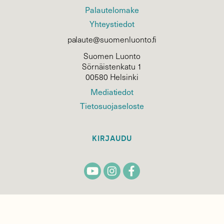
Palautelomake
Yhteystiedot
palaute@suomenluonto.fi
Suomen Luonto
Sörnäistenkatu 1
00580 Helsinki
Mediatiedot
Tietosuojaseloste
KIRJAUDU