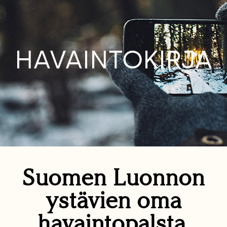
HAVAINTOKIRJA
Suomen Luonnon
ystävien oma
havaintopalsta.