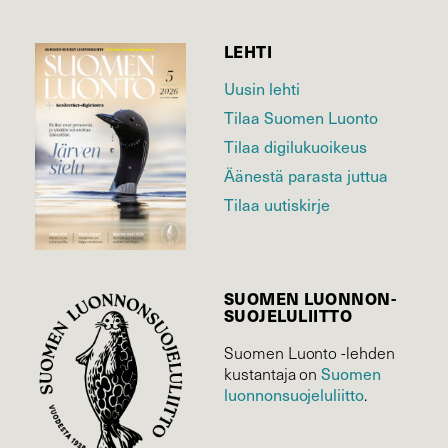
LEHTI
Uusin lehti
Tilaa Suomen Luonto
Tilaa digilukuoikeus
Äänestä parasta juttua
Tilaa uutiskirje
SUOMEN LUONNON­
SUOJELU­LIITTO
Suomen Luonto -lehden
kustantaja on
Suomen
luonnonsuojelu­liitto
.