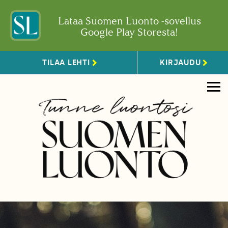
Lataa Suomen Luonto -sovellus
Google Play Storesta!
TILAA LEHTI
KIRJAUDU