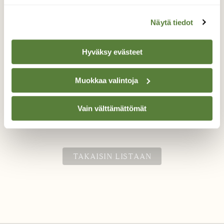
Näytä tiedot
Hyväksy evästeet
Kuusitiainen tässä moi
Muokkaa valintoja
Kuusitiaisen moikkaus.
Vain välttämättömät
Valokuvaaja: Milla Rannil, Vantaa 25.2.2025
TAKAISIN LISTAAN